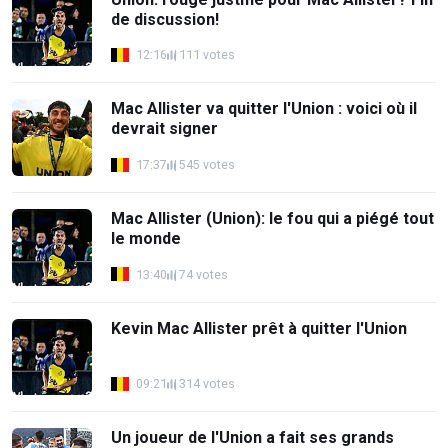
de discussion!
12:16
111 votes
Mac Allister va quitter l'Union : voici où il
devrait signer
17:37
545 votes
Mac Allister (Union): le fou qui a piégé tout
le monde
13:40
74 votes
Kevin Mac Allister prêt à quitter l'Union
09:21
314 votes
Un joueur de l'Union a fait ses grands