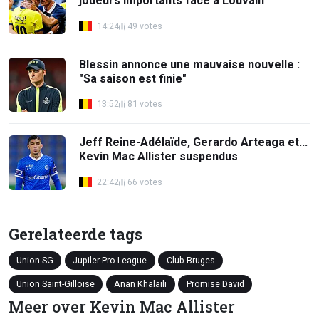
joueurs importants face à Louvain
14:24
49 votes
Blessin annonce une mauvaise nouvelle :
"Sa saison est finie"
13:52
81 votes
Jeff Reine-Adélaïde, Gerardo Arteaga et...
Kevin Mac Allister suspendus
22:42
66 votes
Gerelateerde tags
Union SG
Jupiler Pro League
Club Bruges
Union Saint-Gilloise
Anan Khalaili
Promise David
Meer over Kevin Mac Allister