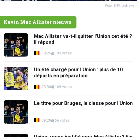
Foto: © PhotoNews
Kevin Mac Allister nieuws
Mac Allister va-t-il quitter l'Union cet été ?
Il répond
18:25
193 votes
Un été chargé pour l'Union : plus de 10
départs en préparation
23:30
169 votes
Le titre pour Bruges, la classe pour l'Union
09:29
66 votes
Union: rouge justifié pour Mac Allister? Fin