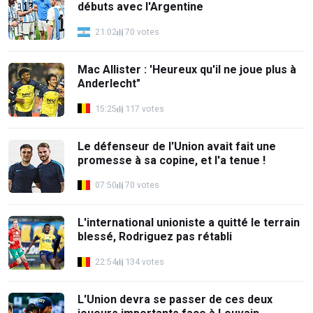
débuts avec l'Argentine
21:02
70 votes
Mac Allister : 'Heureux qu'il ne joue plus à
Anderlecht"
15:25
117 votes
Le défenseur de l'Union avait fait une
promesse à sa copine, et l'a tenue !
07:50
70 votes
L'international unioniste a quitté le terrain
blessé, Rodriguez pas rétabli
22:54
134 votes
L'Union devra se passer de ces deux