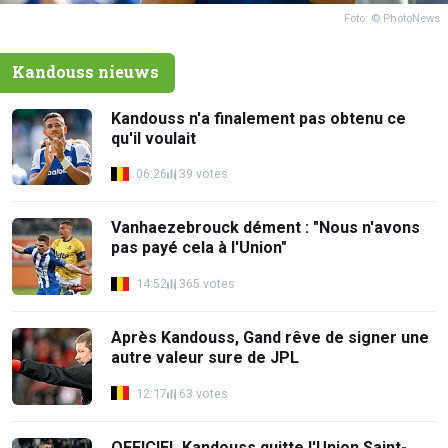
Foto: © PhotoNews
Kandouss nieuws
Kandouss n'a finalement pas obtenu ce
qu'il voulait
06:26
39 votes
Vanhaezebrouck dément : "Nous n'avons
pas payé cela à l'Union"
14:52
365 votes
Après Kandouss, Gand rêve de signer une
autre valeur sure de JPL
12:17
63 votes
OFFICIEL Kandouss quitte l'Union Saint-