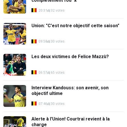
complètement fou 🎥
20:31
32 votes
Union: "C'est notre objectif cette saison"
09:58
30 votes
Les deux victimes de Felice Mazzù?
06:57
65 votes
Interview Kandouss: son avenir, son
objectif ultime
07:46
30 votes
Alerte à l'Union! Courtrai revient à la
charge