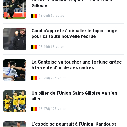
Gilloise
18:06
67 votes
Gand s'apprête à déballer le tapis rouge
pour sa toute nouvelle recrue
08:16
63 votes
La Gantoise va toucher une fortune grâce
à la vente d'un de ses cadres
20:20
205 votes
Un pilier de l'Union Saint-Gilloise va s'en
aller
16:17
125 votes
L'exode se poursuit à l'Union: Kandouss