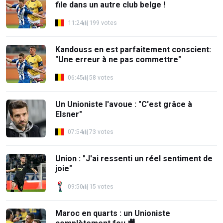
file dans un autre club belge !
11:24
199 votes
Kandouss en est parfaitement conscient:
"Une erreur à ne pas commettre"
06:45
58 votes
Un Unioniste l'avoue : "C'est grâce à
Elsner"
07:54
73 votes
Union : "J'ai ressenti un réel sentiment de
joie"
09:50
15 votes
Maroc en quarts : un Unioniste