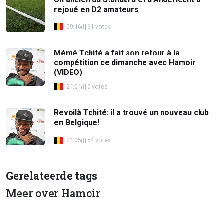
rejoué en D2 amateurs
09:16
61 votes
Mémé Tchité a fait son retour à la
compétition ce dimanche avec Hamoir
(VIDEO)
21:01
0 votes
Revoilà Tchité: il a trouvé un nouveau club
en Belgique!
21:05
54 votes
Gerelateerde tags
Meer over Hamoir