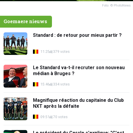
Foto: © PhotoNews
Goemaere nieuws
Standard : de retour pour mieux partir ?
11:25
379 votes
Le Standard va-t-il recruter son nouveau
médian à Bruges ?
15:46
334 votes
Magnifique réaction du capitaine du Club
NXT après la défaite
09:51
70 votes
Le président du Cercle s'explique: "C'est