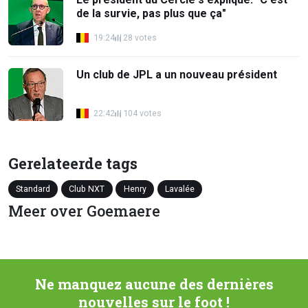
de la survie, pas plus que ça"
19:24
28 votes
Un club de JPL a un nouveau président
22:42
104 votes
Gerelateerde tags
Standard
Club NXT
Henry
Lavalée
Meer over Goemaere
Ne manquez aucune des dernières
nouvelles sur le foot !