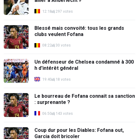
ailier à Anderlecht »
12:18
297 votes
Blessé mais convoité: tous les grands
clubs veulent Fofana
08:22
30 votes
Un défenseur de Chelsea condamné à 300
h d'intérêt général
19:40
18 votes
Le bourreau de Fofana connait sa sanction
: surprenante ?
06:50
143 votes
Coup dur pour les Diables: Fofana out,
Garcia doit bricoler