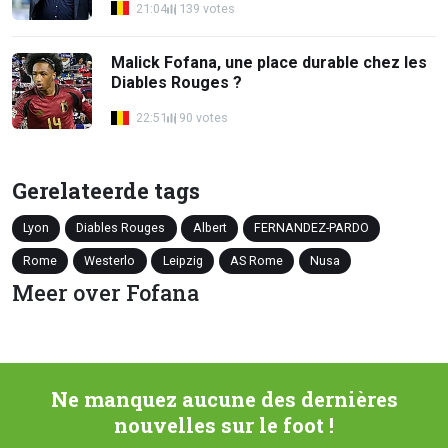
21:04
139 votes
Malick Fofana, une place durable chez les
Diables Rouges ?
22:51
90 votes
Gerelateerde tags
Lyon
Diables Rouges
Albert
FERNANDEZ-PARDO
Rome
Westerlo
Leipzig
AS Rome
Nusa
Meer over Fofana
Ne manquez aucune des dernières
nouvelles sur le foot !