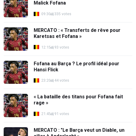
Malick Fofana
09:30
335 votes
MERCATO : « Transferts de rêve pour
Karetsas et Fofana »
12:15
93 votes
Fofana au Barça ? Le profil idéal pour
Hansi Flick
23:20
44 votes
« La bataille des titans pour Fofana fait
rage »
21:45
91 votes
MERCATO : "Le Barça veut un Diable, un