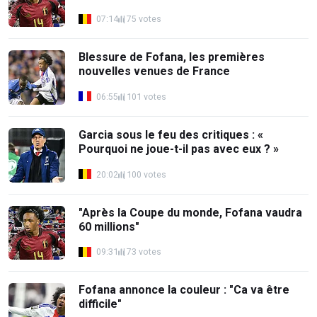
07:14
75 votes
Blessure de Fofana, les premières
nouvelles venues de France
06:55
101 votes
Garcia sous le feu des critiques : «
Pourquoi ne joue-t-il pas avec eux ? »
20:02
100 votes
"Après la Coupe du monde, Fofana vaudra
60 millions"
09:31
73 votes
Fofana annonce la couleur : "Ca va être
difficile"