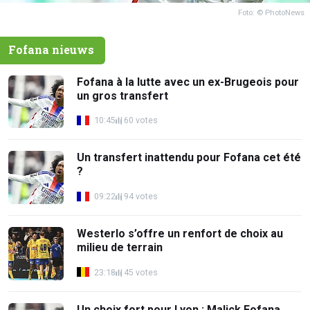
Foto: © PhotoNews
Fofana nieuws
Fofana à la lutte avec un ex-Brugeois pour
un gros transfert
10:45
60 votes
Un transfert inattendu pour Fofana cet été
?
09:22
94 votes
Westerlo s’offre un renfort de choix au
milieu de terrain
23:18
45 votes
Un choix fort pour Lyon : Malick Fofana