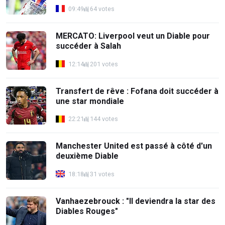
09:49
64 votes
MERCATO: Liverpool veut un Diable pour
succéder à Salah
12:14
201 votes
Transfert de rêve : Fofana doit succéder à
une star mondiale
22:21
144 votes
Manchester United est passé à côté d'un
deuxième Diable
18:18
31 votes
Vanhaezebrouck : "Il deviendra la star des
Diables Rouges"