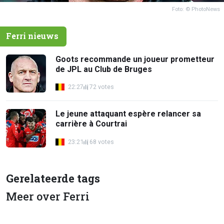
Foto: © PhotoNews
Ferri nieuws
Goots recommande un joueur prometteur
de JPL au Club de Bruges
22:27
72 votes
Le jeune attaquant espère relancer sa
carrière à Courtrai
23:21
68 votes
Gerelateerde tags
Meer over Ferri