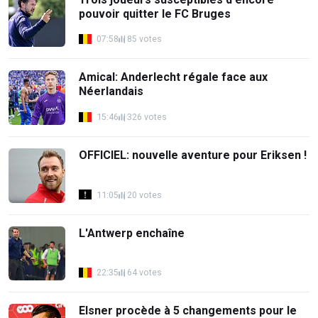
pouvoir quitter le FC Bruges
07:58
85 votes
Amical: Anderlecht régale face aux
Néerlandais
15:46
326 votes
OFFICIEL: nouvelle aventure pour Eriksen !
11:05
20 votes
L'Antwerp enchaîne
22:35
64 votes
Elsner procède à 5 changements pour le