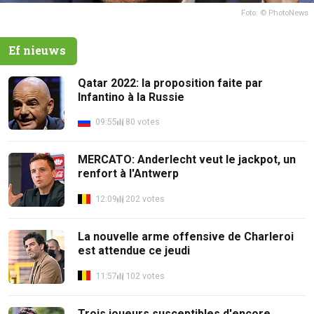
Foto: © PhotoNews
Ef nieuws
Qatar 2022: la proposition faite par
Infantino à la Russie
09:55
80 votes
MERCATO: Anderlecht veut le jackpot, un
renfort à l'Antwerp
12:09
202 votes
La nouvelle arme offensive de Charleroi
est attendue ce jeudi
11:57
102 votes
Trois joueurs susceptibles d'encore