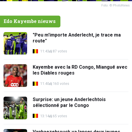
Foto: © PhotoNews
Edo Kayembe nieuws
"Peu m'importe Anderlecht, je trace ma
route"
11:43
87 votes
Kayembe avec la RD Congo, Miangué avec
les Diables rouges
11:40
160 votes
Surprise: un jeune Anderlechtois
sélectionné par le Congo
13:14
65 votes
Vanhaezebrouck va lancer deux jeunes