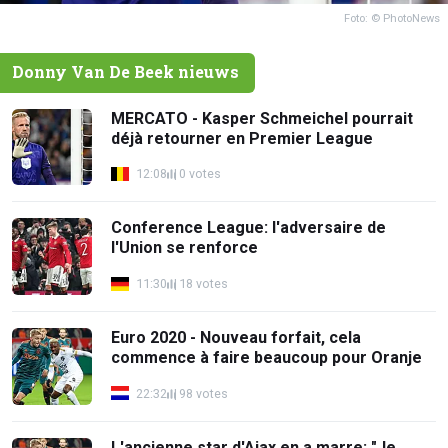
Foto: © PhotoNews
Donny Van De Beek nieuws
MERCATO - Kasper Schmeichel pourrait
déjà retourner en Premier League
12:08
0 votes
Conference League: l'adversaire de
l'Union se renforce
11:30
18 votes
Euro 2020 - Nouveau forfait, cela
commence à faire beaucoup pour Oranje
22:32
98 votes
L'ancienne star d'Ajax en a marre: "Je