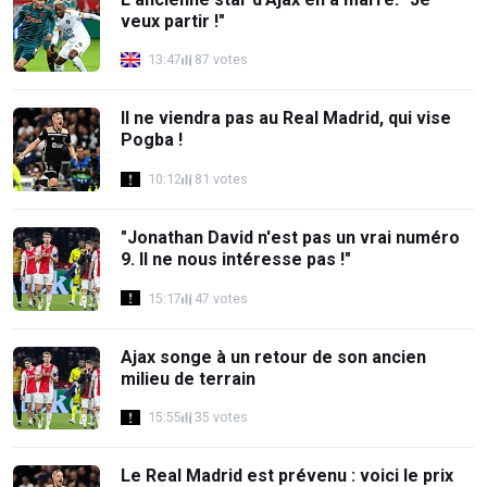
veux partir !"
13:47
87 votes
Il ne viendra pas au Real Madrid, qui vise
Pogba !
10:12
81 votes
"Jonathan David n'est pas un vrai numéro
9. Il ne nous intéresse pas !"
15:17
47 votes
Ajax songe à un retour de son ancien
milieu de terrain
15:55
35 votes
Le Real Madrid est prévenu : voici le prix