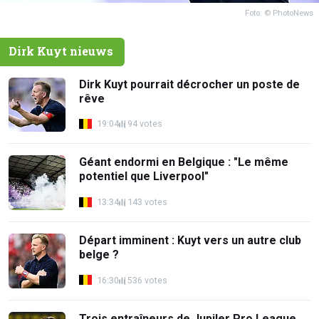
Foto: © PhotoNews
Dirk Kuyt nieuws
Dirk Kuyt pourrait décrocher un poste de
rêve
19:04
94 votes
Géant endormi en Belgique : "Le même
potentiel que Liverpool"
13:34
143 votes
Départ imminent : Kuyt vers un autre club
belge ?
16:30
536 votes
Trois entraîneurs de Jupiler Pro League