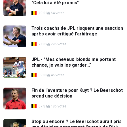
"Cela lui a été promis"
19:02
64 votes
Trois coachs de JPL risquent une sanction
après avoir critiqué l'arbitrage
21:02
296 votes
JPL - "Mes cheveux blonds me portent
chance, je vais les garder..."
09:00
46 votes
Fin de l'aventure pour Kuyt ? Le Beerschot
prend une décision
07:31
186 votes
Stop ou encore ? Le Beerschot aurait pris