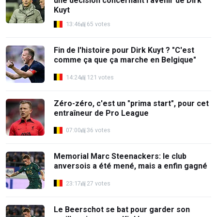
une décision concernant l'avenir de Dirk
Kuyt
13:46
65 votes
Fin de l'histoire pour Dirk Kuyt ? "C'est
comme ça que ça marche en Belgique"
14:24
121 votes
Zéro-zéro, c'est un "prima start", pour cet
entraîneur de Pro League
07:00
36 votes
Memorial Marc Steenackers: le club
anversois a été mené, mais a enfin gagné
23:17
27 votes
Le Beerschot se bat pour garder son