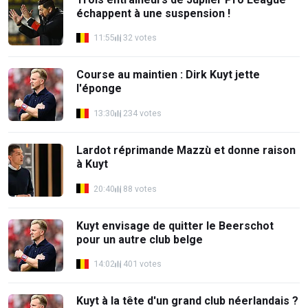
échappent à une suspension !
11:55
32 votes
Course au maintien : Dirk Kuyt jette
l'éponge
13:30
234 votes
Lardot réprimande Mazzù et donne raison
à Kuyt
20:40
88 votes
Kuyt envisage de quitter le Beerschot
pour un autre club belge
14:02
401 votes
Kuyt à la tête d'un grand club néerlandais ?