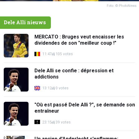
Foto: © PhotoNews
Dele Alli nieuws
MERCATO : Bruges veut encaisser les
dividendes de son "meilleur coup !"
11:47
105 votes
Dele Alli se confie : dépression et
addictions
13:12
0 votes
"Où est passé Dele Alli ?", se demande son
entraîneur
23:15
39 votes
Un ancien d’Anderlecht s’enflamme: