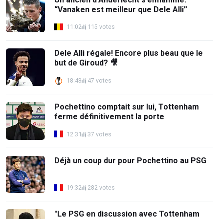
“Vanaken est meilleur que Dele Alli”
11:02
115 votes
Dele Alli régale! Encore plus beau que le
but de Giroud? 🎥
18:43
47 votes
Pochettino comptait sur lui, Tottenham
ferme définitivement la porte
12:31
37 votes
Déjà un coup dur pour Pochettino au PSG
19:32
282 votes
"Le PSG en discussion avec Tottenham