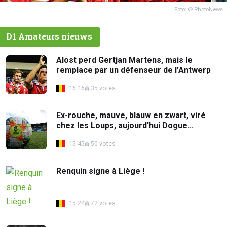
Foto: © PhotoNews
D1 Amateurs nieuws
Alost perd Gertjan Martens, mais le
remplace par un défenseur de l'Antwerp
16:16
35 votes
Ex-rouche, mauve, blauw en zwart, viré
chez les Loups, aujourd'hui Dogue...
15:45
50 votes
Renquin signe à Liège !
15:24
72 votes