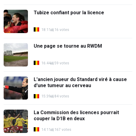
Tubize confiant pour la licence
18:11
16 votes
Une page se tourne au RWDM
16:44
59 votes
L'ancien joueur du Standard viré à cause
d'une tumeur au cerveau
15:39
84 votes
La Commission des licences pourrait
couper la D1B en deux
14:11
167 votes