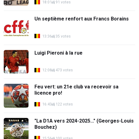
18:01
91 votes
Un septième renfort aux Francs Borains
13:36
35 votes
Luigi Pieroni à la rue
12:08
473 votes
Feu vert: un 21e club va recevoir sa
licence pro!
16:43
122 votes
"La D1A vers 2024-2025..." (Georges-Louis
Bouchez)
15:56
100 votes