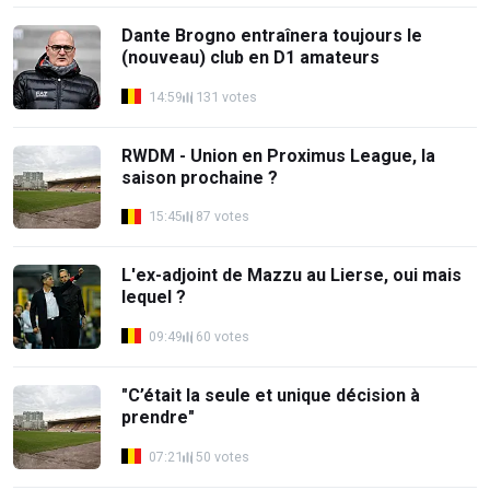
Dante Brogno entraînera toujours le
(nouveau) club en D1 amateurs
14:59
131 votes
RWDM - Union en Proximus League, la
saison prochaine ?
15:45
87 votes
L'ex-adjoint de Mazzu au Lierse, oui mais
lequel ?
09:49
60 votes
"C’était la seule et unique décision à
prendre"
07:21
50 votes