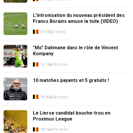
L'intronisation du nouveau président des
Francs Borains amuse la toile (VIDEO)
15:03
0 votes
"Mo" Dahmane dans le rôle de Vincent
Kompany
16:19
36 votes
10 matches payants et 5 gratuits !
18:45
46 votes
Le Lierse candidat bouche-trou en
Proximus League
18:16
39 votes