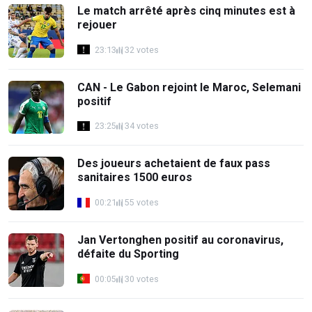
Le match arrêté après cinq minutes est à
rejouer
23:13
32 votes
CAN - Le Gabon rejoint le Maroc, Selemani
positif
23:25
34 votes
Des joueurs achetaient de faux pass
sanitaires 1500 euros
00:21
55 votes
Jan Vertonghen positif au coronavirus,
défaite du Sporting
00:05
30 votes