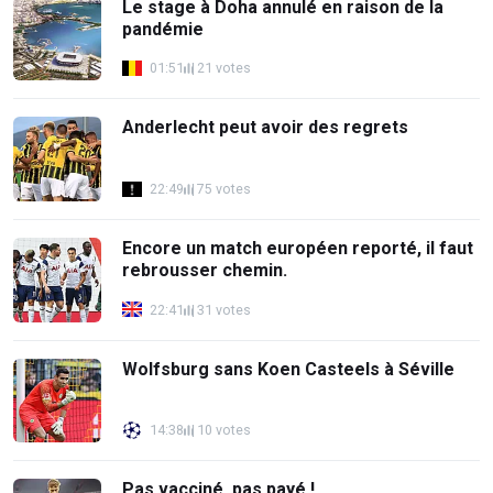
Le stage à Doha annulé en raison de la
pandémie
01:51
21 votes
Anderlecht peut avoir des regrets
22:49
75 votes
Encore un match européen reporté, il faut
rebrousser chemin.
22:41
31 votes
Wolfsburg sans Koen Casteels à Séville
14:38
10 votes
Pas vacciné, pas payé !