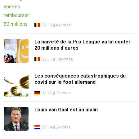
22:15
43 votes
La naïveté de la Pro League va lui coûter
20 millions d'euros
22:01
108 votes
Les conséquences catastrophiques du
covid sur le foot allemand
13:27
17 votes
Louis van Gaal est un malin
23:34
59 votes