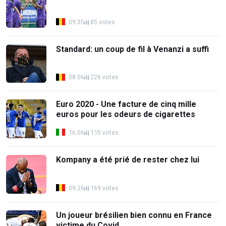
09:35
85 votes
Standard: un coup de fil à Venanzi a suffi
08:06
226 votes
Euro 2020 - Une facture de cinq mille
euros pour les odeurs de cigarettes
16:06
115 votes
Kompany a été prié de rester chez lui
09:26
169 votes
Un joueur brésilien bien connu en France
victime du Covid