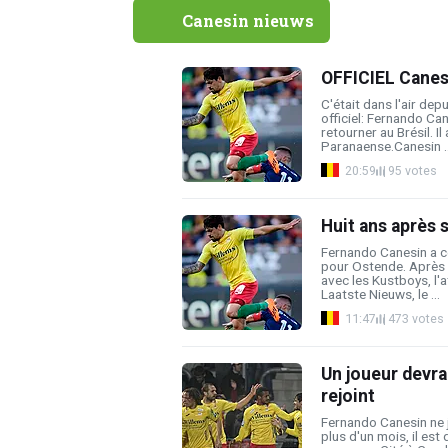
Canesin nieuws
OFFICIEL Canesi
C'était dans l'air dep
officiel: Fernando Ca
retourner au Brésil. Il
Paranaense.Canesin ..
20:59
95 votes
Huit ans après s
Fernando Canesin a c
pour Ostende. Après 
avec les Kustboys, l'
Laatste Nieuws, le ...
11:47
473 votes
Un joueur devrai
rejoint
Fernando Canesin ne j
plus d'un mois, il est