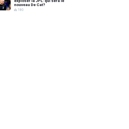
exploser la JPL: qui sera le
nouveau De Cat?
180