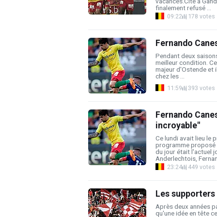
vacances.Cité à Gand 
finalement refusé ...
09:22
178 votes
Fernando Canesi
Pendant deux saisons
meilleur condition. Ce
majeur d'Ostende et il
chez les ...
11:59
393 votes
Fernando Canesi
incroyable"
Ce lundi avait lieu le
programme proposé pa
du jour était l'actuel
Anderlechtois, Fernan
23:24
449 votes
Les supporters 
Après deux années pas
qu'une idée en tête c