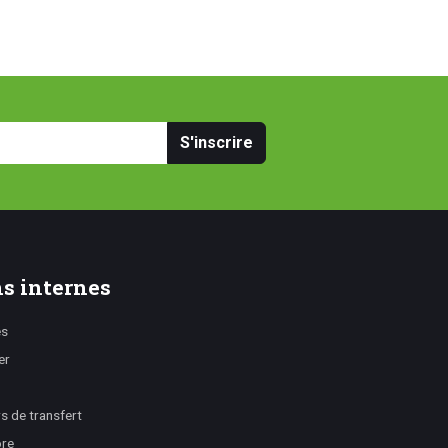
S'inscrire
s internes
es
er
 de transfert
ore