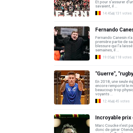
Et pour s'assurer d'un
savaient, il ...
14:45
131 votes
Fernando Canesi
Fernando Canesin n'a 
première partie de sa
blessure qui l'a laiss
semaines, il ...
19:05
118 votes
"Guerre", "rugby
En 2018, une seule éq
encore remporté le mo
beaucoup trop physiqu
voyants ...
12:46
45 votes
Incroyable pri
Marc Coucke n'est pa
donc de gérer Otende 