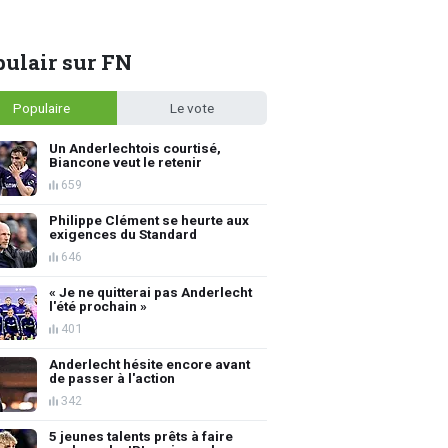
ulair sur FN
Populaire
Le vote
Un Anderlechtois courtisé,
Biancone veut le retenir
659
Philippe Clément se heurte aux
exigences du Standard
646
« Je ne quitterai pas Anderlecht
l'été prochain »
401
Anderlecht hésite encore avant
de passer à l'action
342
5 jeunes talents prêts à faire