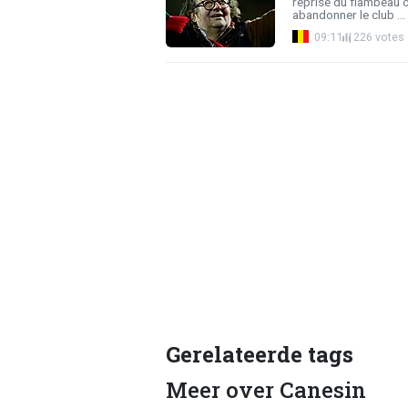
reprise du flambeau 
abandonner le club ...
09:11
226 votes
Gerelateerde tags
Meer over Canesin