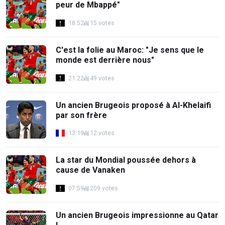
peur de Mbappé"
18:52
15 votes
C'est la folie au Maroc: "Je sens que le
monde est derrière nous"
21:22
49 votes
Un ancien Brugeois proposé à Al-Khelaifi
par son frère
13:19
12 votes
La star du Mondial poussée dehors à
cause de Vanaken
07:59
209 votes
Un ancien Brugeois impressionne au Qatar