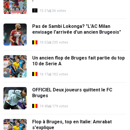
!
15:21
36 votes
Pas de Sambi Lokonga? "L'AC Milan
envisage l'arrivée d'un ancien Brugeois"
16:02
235 votes
Un ancien flop de Bruges fait partie du top
10 de Serie A
16:17
102 votes
OFFICIEL Deux joueurs quittent le FC
Bruges
19:40
179 votes
Flop à Bruges, top en Italie: Amrabat
s'explique