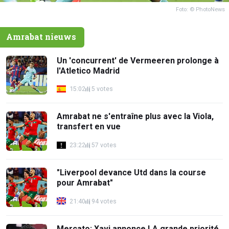
Foto: © PhotoNews
Amrabat nieuws
Un 'concurrent' de Vermeeren prolonge à
l'Atletico Madrid
15:02
5 votes
Amrabat ne s'entraîne plus avec la Viola,
transfert en vue
23:22
57 votes
"Liverpool devance Utd dans la course
pour Amrabat"
21:40
94 votes
Mercato: Xavi annonce LA grande priorité