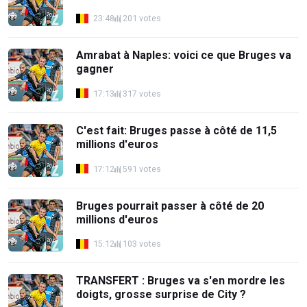
23:48
201 votes
Amrabat à Naples: voici ce que Bruges va
gagner
17:13
317 votes
C'est fait: Bruges passe à côté de 11,5
millions d'euros
17:12
591 votes
Bruges pourrait passer à côté de 20
millions d'euros
15:12
103 votes
TRANSFERT : Bruges va s'en mordre les
doigts, grosse surprise de City ?