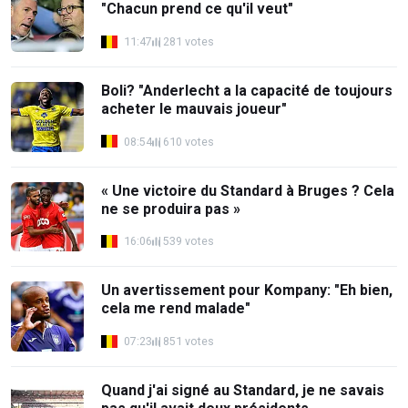
"Chacun prend ce qu'il veut"
11:47
281 votes
Boli? "Anderlecht a la capacité de toujours
acheter le mauvais joueur"
08:54
610 votes
« Une victoire du Standard à Bruges ? Cela
ne se produira pas »
16:06
539 votes
Un avertissement pour Kompany: "Eh bien,
cela me rend malade"
07:23
851 votes
Quand j'ai signé au Standard, je ne savais