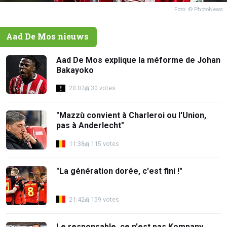
Foto: © PhotoNews
Aad De Mos nieuws
Aad De Mos explique la méforme de Johan
Bakayoko
20:02
30 votes
"Mazzù convient à Charleroi ou l'Union,
pas à Anderlecht"
11:38
115 votes
"La génération dorée, c'est fini !"
21:42
159 votes
Le responsable, ce n'est pas Kompany,