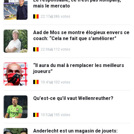
mais le mercato
22:17
386 votes
Aad de Mos se montre élogieux envers ce
coach: “Cela ne fait que s'améliorer"
22:06
112 votes
“Il aura du mal à remplacer les meilleurs
joueurs”
10:41
102 votes
Qu'est-ce qu'il vaut Wellenreuther?
10:52
195 votes
Anderlecht est un magasin de jouets: