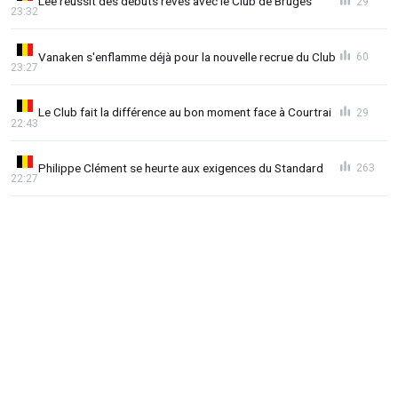
Lee réussit des débuts rêvés avec le Club de Bruges
29
23:32
Vanaken s'enflamme déjà pour la nouvelle recrue du Club
60
23:27
Le Club fait la différence au bon moment face à Courtrai
29
22:43
Philippe Clément se heurte aux exigences du Standard
263
22:27