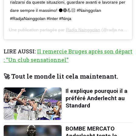
rialzarsi da queste situazioni, guardare avanti e lavorare per
dare sempre il massimo! ⚫🔵💪🏻 #Nainggolan
#RadjaNainggolan #Inter #Ninja
Une publication partagée par
Radja Nainggolan
(@radja.nainggolan) le
LIRE AUSSI:
Il remercie Bruges après son départ
: "Un club sensationnel"
🚀 Tout le monde lit cela maintenant.
Il explique pourquoi il a
préféré Anderlecht au
Standard
BOMBE MERCATO
Anderlecht tente le