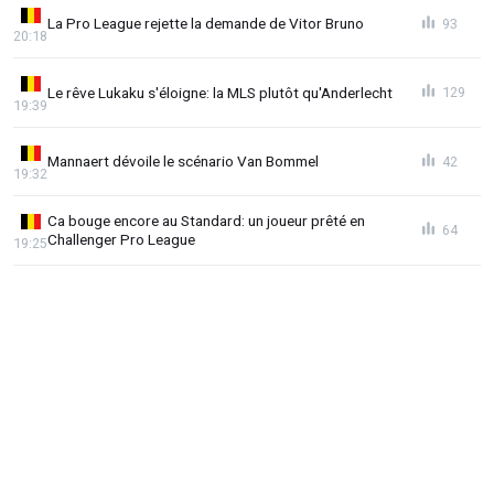
La Pro League rejette la demande de Vitor Bruno
93
20:18
Le rêve Lukaku s'éloigne: la MLS plutôt qu'Anderlecht
129
19:39
Mannaert dévoile le scénario Van Bommel
42
19:32
Ca bouge encore au Standard: un joueur prêté en
64
Challenger Pro League
19:25