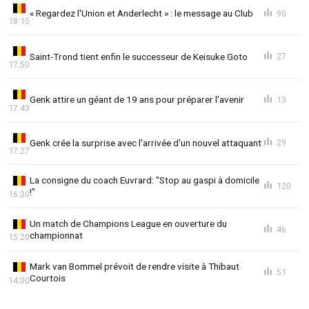
« Regardez l'Union et Anderlecht » : le message au Club
90
18:15
Saint-Trond tient enfin le successeur de Keisuke Goto
27
17:50
Genk attire un géant de 19 ans pour préparer l'avenir
13
17:43
Genk crée la surprise avec l'arrivée d'un nouvel attaquant
29
17:27
La consigne du coach Euvrard: "Stop au gaspi à domicile
120
!"
16:30
Un match de Champions League en ouverture du
46
championnat
15:20
Mark van Bommel prévoit de rendre visite à Thibaut
51
Courtois
14:00