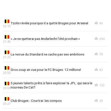
Tzolis révèle pourquoi il a quitté Bruges pour Arsenal
66
22:15
« Je ne quitterai pas Anderlecht l'été prochain »
254
21:43
La recrue du Standard ne cache pas ses ambitions
78
21:23
Gros coup en vue pour le FC Bruges: 12 millions!
62
20:50
5 jeunes talents prêts à faire exploser la JPL: qui sera le
122
nouveau De Cat?
20:39
Club Bruges - Courtrai: les compos
20
20:27