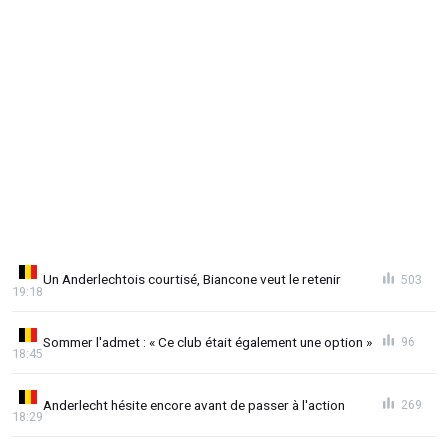
Un Anderlechtois courtisé, Biancone veut le retenir
503
19:18
Sommer l'admet : « Ce club était également une option »
96
18:45
Anderlecht hésite encore avant de passer à l'action
269
18:29