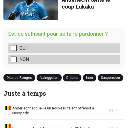
coup Lukaku
Est-ce suffisant pour se faire pardonner ?
OUI
NON
Diables Rouges
Nainggolan
Diables
Inter
Suspension
Juste à temps
Anderlecht accueille un nouveau talent offensif à
44
Neerpede
23:42