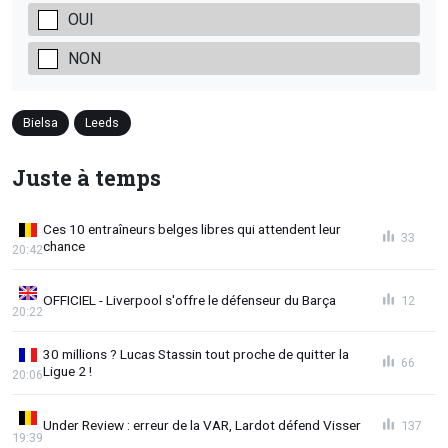
OUI
NON
Bielsa
Leeds
Juste à temps
Ces 10 entraîneurs belges libres qui attendent leur
33
chance
20:42
OFFICIEL - Liverpool s'offre le défenseur du Barça
12
20:22
30 millions ? Lucas Stassin tout proche de quitter la
66
Ligue 2 !
20:06
Under Review : erreur de la VAR, Lardot défend Visser
137
19:39