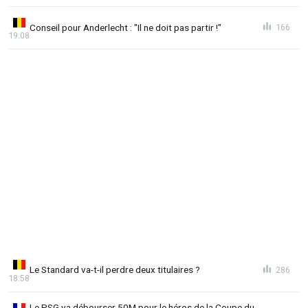
Conseil pour Anderlecht : "Il ne doit pas partir !"
166
19:08
Le Standard va-t-il perdre deux titulaires ?
286
18:58
Le PSG va débourser 50M pour le héros de la Coupe du