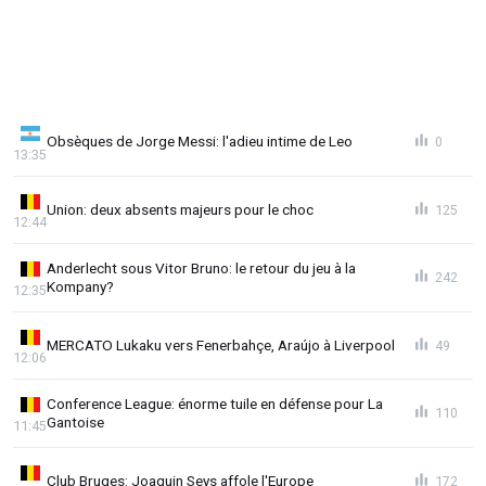
Obsèques de Jorge Messi: l'adieu intime de Leo
0
13:35
Union: deux absents majeurs pour le choc
125
12:44
Anderlecht sous Vitor Bruno: le retour du jeu à la
242
Kompany?
12:35
MERCATO Lukaku vers Fenerbahçe, Araújo à Liverpool
49
12:06
Conference League: énorme tuile en défense pour La
110
Gantoise
11:45
Club Bruges: Joaquin Seys affole l'Europe
172