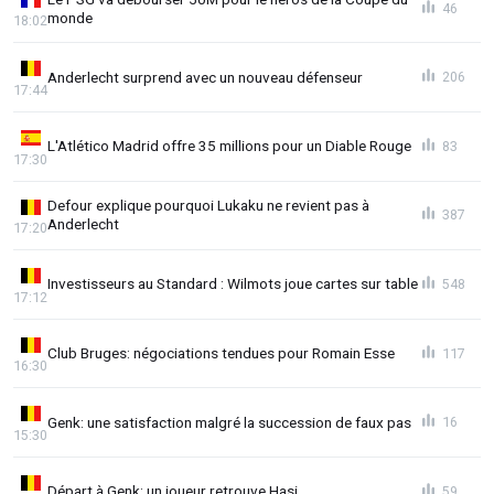
46
monde
18:02
Anderlecht surprend avec un nouveau défenseur
206
17:44
L'Atlético Madrid offre 35 millions pour un Diable Rouge
83
17:30
Defour explique pourquoi Lukaku ne revient pas à
387
Anderlecht
17:20
Investisseurs au Standard : Wilmots joue cartes sur table
548
17:12
Club Bruges: négociations tendues pour Romain Esse
117
16:30
Genk: une satisfaction malgré la succession de faux pas
16
15:30
Départ à Genk: un joueur retrouve Hasi
59