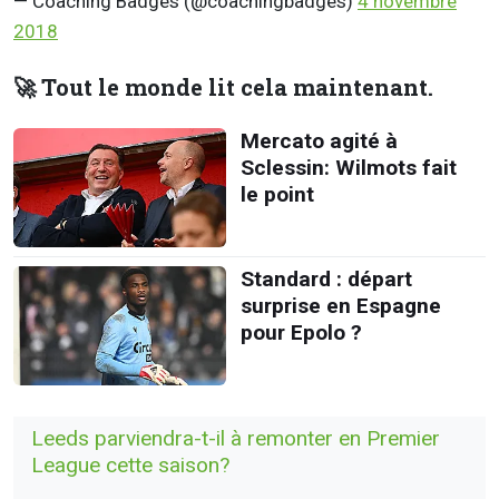
— Coaching Badges (@coachingbadges)
4 novembre
2018
🚀 Tout le monde lit cela maintenant.
Mercato agité à
Sclessin: Wilmots fait
le point
Standard : départ
surprise en Espagne
pour Epolo ?
Leeds parviendra-t-il à remonter en Premier
League cette saison?