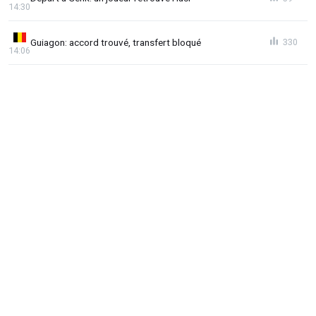
14:30
Guiagon: accord trouvé, transfert bloqué
330
14:06