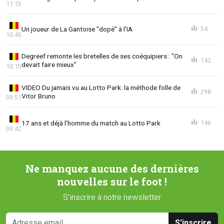
11:15
Un joueur de La Gantoise "dopé" à l'IA
54
10:45
Degreef remonte les bretelles de ses coéquipiers : "On
142
devait faire mieux"
10:15
VIDEO Du jamais vu au Lotto Park: la méthode folle de
298
Vitor Bruno
09:51
17 ans et déjà l'homme du match au Lotto Park
146
09:42
Ne manquez aucune des dernières
nouvelles sur le foot !
S'inscrire à notre newsletter
S'inscrire