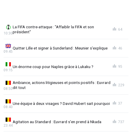
La FIFA contre-attaque : "Affaiblir la FIFA et son
64
président"
10:30
Quitter Lille et signer à Sunderland : Meunier s'explique
46
09:45
Un énorme coup pour Naples grâce à Lukaku ?
95
09:15
Ambiance, actions litigieuses et points positifs : Euvrard
229
dit tout
08:50
Une équipe à deux visages ? David Hubert sait pourquoi
37
08:40
Agitation au Standard : Euvrard s'en prend à Nkada
737
23:44