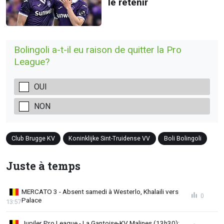
le retenir
Bolingoli a-t-il eu raison de quitter la Pro
League?
OUI
NON
Club Brugge KV
Koninklijke Sint-Truidense VV
Boli Bolingoli
Juste à temps
MERCATO 3 - Absent samedi à Westerlo, Khalaili vers
0
Palace
13:57
Jupiler Pro League - La Gantoise-KV Malines (13h30):