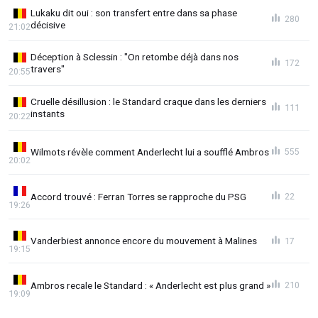
Lukaku dit oui : son transfert entre dans sa phase
280
décisive
21:02
Déception à Sclessin : "On retombe déjà dans nos
172
travers"
20:55
Cruelle désillusion : le Standard craque dans les derniers
111
instants
20:22
Wilmots révèle comment Anderlecht lui a soufflé Ambros
555
20:02
Accord trouvé : Ferran Torres se rapproche du PSG
22
19:26
Vanderbiest annonce encore du mouvement à Malines
17
19:15
Ambros recale le Standard : « Anderlecht est plus grand »
210
19:09