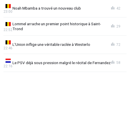
Noah Mbamba a trouvé un nouveau club
42
23:00
Lommel arrache un premier point historique à Saint-
29
Trond
22:52
L'Union inflige une véritable raclée à Westerlo
72
22:46
Le PSV déjà sous pression malgré le récital de Fernandez
58
22:16