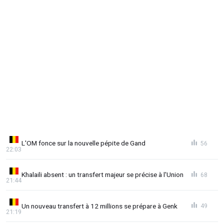
L'OM fonce sur la nouvelle pépite de Gand
56
22:03
Khalaili absent : un transfert majeur se précise à l'Union
68
21:44
Un nouveau transfert à 12 millions se prépare à Genk
49
21:19