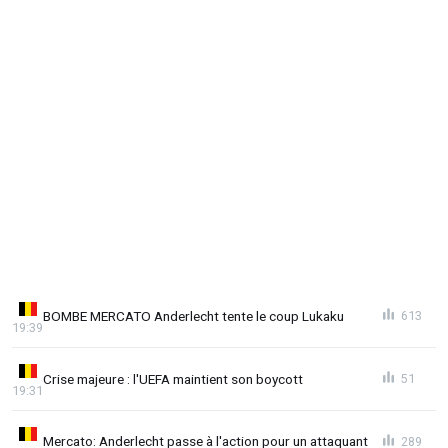
BOMBE MERCATO Anderlecht tente le coup Lukaku
613
19:39
Crise majeure : l'UEFA maintient son boycott
51
19:31
Mercato: Anderlecht passe à l'action pour un attaquant
289