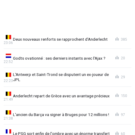
Deux nouveaux renforts se rapprochent d'Anderlecht
385
23:06
Godts ovationné : ses derniers instants avec l'Ajax ?
20
22:52
L'Antwerp et Saint-Trond se disputent un ex-joueur de
29
JPL
22:23
Anderlecht repart de Grèce avec un avantage précieux
150
21:49
L'ancien du Barça va signer à Bruges pour 12 millions !
97
21:38
Le PSG sort enfin de l'ombre avec un énorme transfert
60