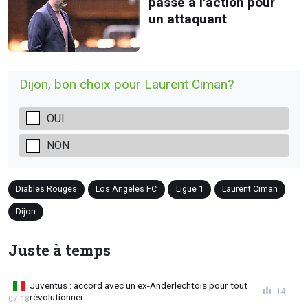
passe à l'action pour
un attaquant
Dijon, bon choix pour Laurent Ciman?
OUI
NON
Diables Rouges
Los Angeles FC
Ligue 1
Laurent Ciman
Dijon
Juste à temps
Juventus : accord avec un ex-Anderlechtois pour tout
14
révolutionner
07:18