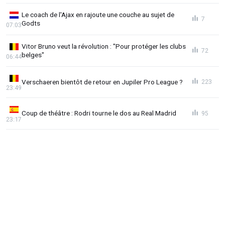
Le coach de l'Ajax en rajoute une couche au sujet de
7
Godts
07:03
Vitor Bruno veut la révolution : "Pour protéger les clubs
72
belges"
06:44
Verschaeren bientôt de retour en Jupiler Pro League ?
223
23:49
Coup de théâtre : Rodri tourne le dos au Real Madrid
95
23:17