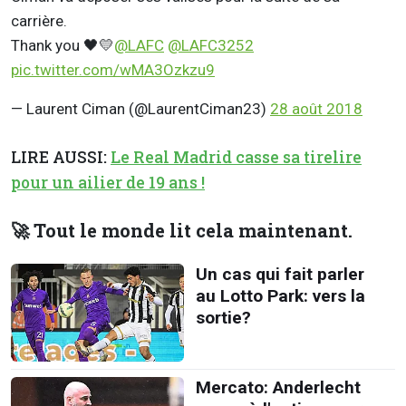
carrière.
Thank you 🖤💛⁦
@LAFC
⁩ ⁦
@LAFC3252
pic.twitter.com/wMA3Ozkzu9
— Laurent Ciman (@LaurentCiman23)
28 août 2018
LIRE AUSSI:
Le Real Madrid casse sa tirelire
pour un ailier de 19 ans !
🚀 Tout le monde lit cela maintenant.
Un cas qui fait parler
au Lotto Park: vers la
sortie?
Mercato: Anderlecht