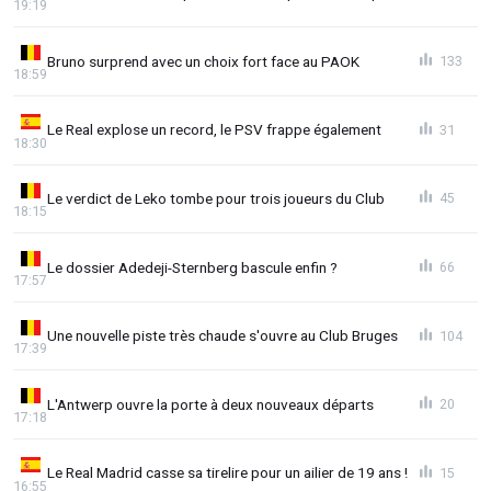
19:19
Bruno surprend avec un choix fort face au PAOK
133
18:59
Le Real explose un record, le PSV frappe également
31
18:30
Le verdict de Leko tombe pour trois joueurs du Club
45
18:15
Le dossier Adedeji-Sternberg bascule enfin ?
66
17:57
Une nouvelle piste très chaude s'ouvre au Club Bruges
104
17:39
L'Antwerp ouvre la porte à deux nouveaux départs
20
17:18
Le Real Madrid casse sa tirelire pour un ailier de 19 ans !
15
16:55