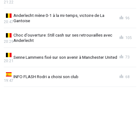
21:22
Anderlecht mène 0-1 à la mi-temps, victoire de La
96
Gantoise
20:47
Choc d'ouverture: Still cash sur ses retrouvailles avec
105
Anderlecht
20:29
Senne Lammens fixé sur son avenir à Manchester United
73
20:21
INFO FLASH Rodri a choisi son club
68
19:47