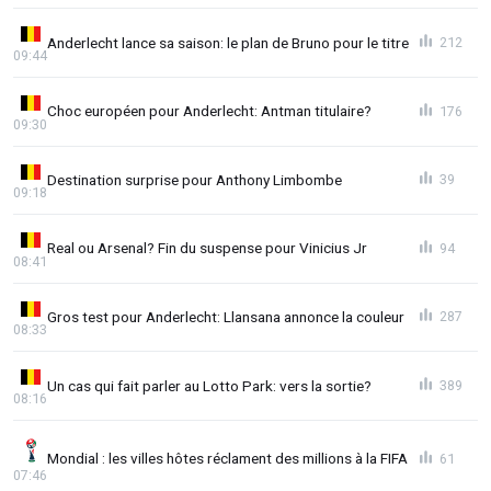
Anderlecht lance sa saison: le plan de Bruno pour le titre
212
09:44
Choc européen pour Anderlecht: Antman titulaire?
176
09:30
Destination surprise pour Anthony Limbombe
39
09:18
Real ou Arsenal? Fin du suspense pour Vinicius Jr
94
08:41
Gros test pour Anderlecht: Llansana annonce la couleur
287
08:33
Un cas qui fait parler au Lotto Park: vers la sortie?
389
08:16
Mondial : les villes hôtes réclament des millions à la FIFA
61
07:46