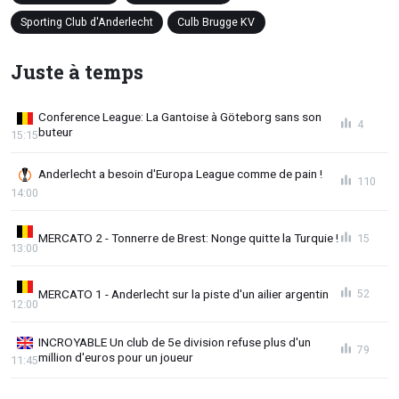
Sporting Club d'Anderlecht
Culb Brugge KV
Juste à temps
Conference League: La Gantoise à Göteborg sans son
4
buteur
15:15
Anderlecht a besoin d'Europa League comme de pain !
110
14:00
MERCATO 2 - Tonnerre de Brest: Nonge quitte la Turquie !
15
13:00
MERCATO 1 - Anderlecht sur la piste d'un ailier argentin
52
12:00
INCROYABLE Un club de 5e division refuse plus d'un
79
million d'euros pour un joueur
11:45