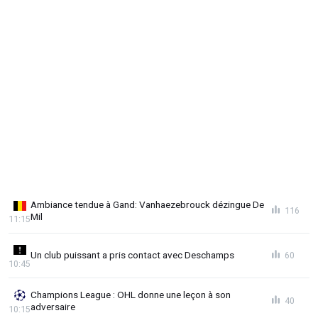
Ambiance tendue à Gand: Vanhaezebrouck dézingue De
116
Mil
11:15
Un club puissant a pris contact avec Deschamps
60
10:45
Champions League : OHL donne une leçon à son
40
adversaire
10:15