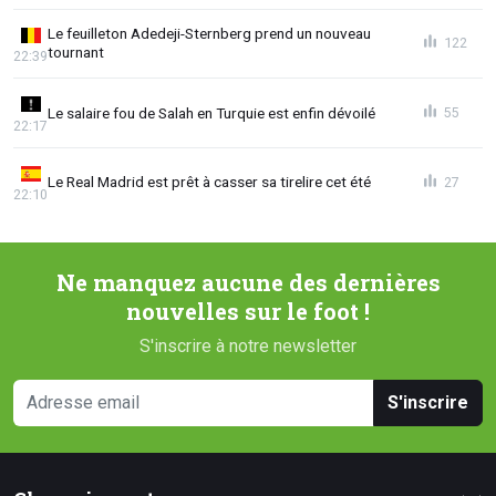
Le feuilleton Adedeji-Sternberg prend un nouveau
122
tournant
22:39
Le salaire fou de Salah en Turquie est enfin dévoilé
55
22:17
Le Real Madrid est prêt à casser sa tirelire cet été
27
22:10
Ne manquez aucune des dernières
nouvelles sur le foot !
S'inscrire à notre newsletter
S'inscrire