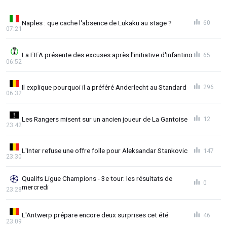
Naples : que cache l'absence de Lukaku au stage ?
60
07:21
La FIFA présente des excuses après l'initiative d'Infantino
65
06:52
Il explique pourquoi il a préféré Anderlecht au Standard
296
06:32
Les Rangers misent sur un ancien joueur de La Gantoise
12
23:42
L'Inter refuse une offre folle pour Aleksandar Stankovic
147
23:30
Qualifs Ligue Champions - 3e tour: les résultats de
0
mercredi
23:28
L'Antwerp prépare encore deux surprises cet été
46
23:09