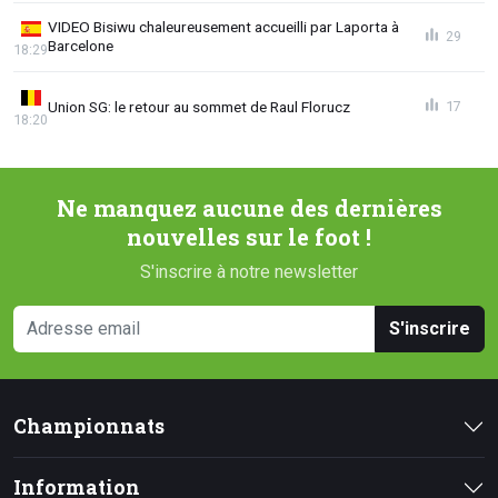
VIDEO Bisiwu chaleureusement accueilli par Laporta à
29
Barcelone
18:29
Union SG: le retour au sommet de Raul Florucz
17
18:20
Ne manquez aucune des dernières
nouvelles sur le foot !
S'inscrire à notre newsletter
S'inscrire
Championnats
Information