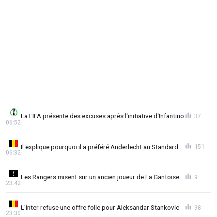
La FIFA présente des excuses après l'initiative d'Infantino
37
06:52
Il explique pourquoi il a préféré Anderlecht au Standard
151
06:32
Les Rangers misent sur un ancien joueur de La Gantoise
9
23:42
L'Inter refuse une offre folle pour Aleksandar Stankovic
98
23:30