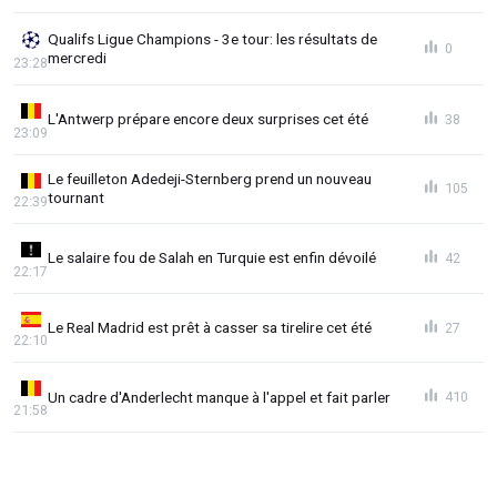
Qualifs Ligue Champions - 3e tour: les résultats de
0
mercredi
23:28
L'Antwerp prépare encore deux surprises cet été
38
23:09
Le feuilleton Adedeji-Sternberg prend un nouveau
105
tournant
22:39
Le salaire fou de Salah en Turquie est enfin dévoilé
42
22:17
Le Real Madrid est prêt à casser sa tirelire cet été
27
22:10
Un cadre d'Anderlecht manque à l'appel et fait parler
410
21:58