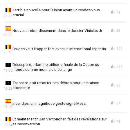
Terrible nouvelle pour l'Union avant un rendez-vous
79
crucial
21:11
Nouveau rebondissement dans le dossier Vinicius Jr
83
20:36
Bruges veut frapper fort avec un international argentin
102
20:10
Désespéré, Infantino utilise la finale de la Coupe du
216
monde comme monnaie d'échange
19:30
Trossard doit reporter ses débuts pour une raison
38
étonnante
19:23
Incendies: un magnifique geste signé Messi
54
18:45
Et maintenant? Jan Vertonghen fait des révélations sur
78
sa reconversion
18:34