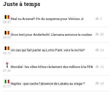
Juste à temps
Real ou Arsenal? Fin du suspense pour Vinicius Jr
3
08:41
Gros test pour Anderlecht: Llansana annonce la couleur
30
08:33
Un cas qui fait parler au Lotto Park: vers la sortie?
64
08:16
Mondial : les villes hôtes réclament des millions à la FIFA
20
07:46
Naples : que cache l'absence de Lukaku au stage ?
24
07:21