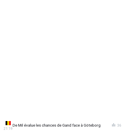
De Mil évalue les chances de Gand face à Göteborg
36
21:19