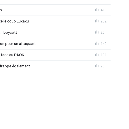
ub
41
 le coup Lukaku
252
on boycott
25
ion pour un attaquant
140
t face au PAOK
101
 frappe également
26