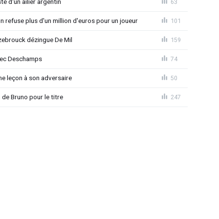
e d'un ailier argentin
63
 refuse plus d'un million d'euros pour un joueur
101
ebrouck dézingue De Mil
159
avec Deschamps
74
e leçon à son adversaire
50
 de Bruno pour le titre
247