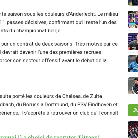
nte saison sous les couleurs d’Anderlecht. Le milieu
 11 passes décisives, confirmant qu’il reste l’un des
ants du championnat belge.
 sur un contrat de deux saisons. Très motivé par ce
d devrait devenir l’une des premières recrues
orcer son secteur offensif avant le début de la
uite porté les couleurs de Chelsea, de Zulte
bach, du Borussia Dortmund, du PSV Eindhoven et
J
érience, il s’apprête à retrouver un club qu’il connaît
rquoi il a choisi de recruter Titraoui