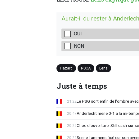
Aurait-il du rester à Anderlech
OUI
NON
Hazard
RSCA
Lens
Juste à temps
Le PSG sort enfin de l'ombre avec
21:22
Anderlecht mène 0-1 à la mi-temps
20:47
Choc d'ouverture: Still cash sur s
20:29
Senne Lammens fixé sur son aveni
20:21