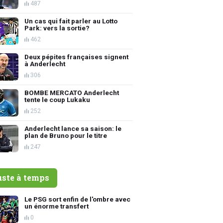
487
Un cas qui fait parler au Lotto
Park: vers la sortie?
462
Deux pépites françaises signent
à Anderlecht
306
BOMBE MERCATO Anderlecht
tente le coup Lukaku
252
Anderlecht lance sa saison: le
plan de Bruno pour le titre
247
uste à temps
Le PSG sort enfin de l'ombre avec
un énorme transfert
0