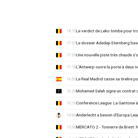
Le verdict de Leko tombe pour tro
18:15
Le dossier Adedeji-Sternberg basc
17:57
Une nouvelle piste très chaude s'
17:39
L'Antwerp ouvre la porte à deux 
17:18
Le Real Madrid casse sa tirelire pou
16:55
Mohamed Salah signe un contrat d
16:20
Conference League: La Gantoise 
15:15
Anderlecht a besoin d'Europa 
14:00
MERCATO 2 - Tonnerre de Brest: No
13:00