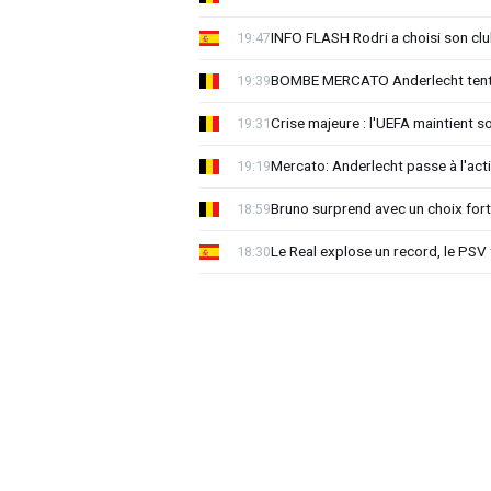
INFO FLASH Rodri a choisi son cl
19:47
BOMBE MERCATO Anderlecht tente
19:39
Crise majeure : l'UEFA maintient s
19:31
Mercato: Anderlecht passe à l'act
19:19
Bruno surprend avec un choix for
18:59
Le Real explose un record, le PSV
18:30