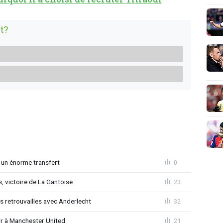
t?
 un énorme transfert
0
, victoire de La Gantoise
23
es retrouvailles avec Anderlecht
32
r à Manchester United
21