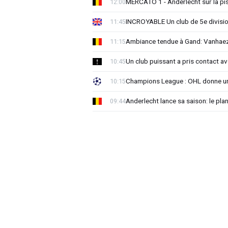
MERCATO 1 - Anderlecht sur la pist
12:00
INCROYABLE Un club de 5e division
11:45
Ambiance tendue à Gand: Vanhaez
11:15
Un club puissant a pris contact 
10:45
Champions League : OHL donne un
10:15
Anderlecht lance sa saison: le plan
09:44