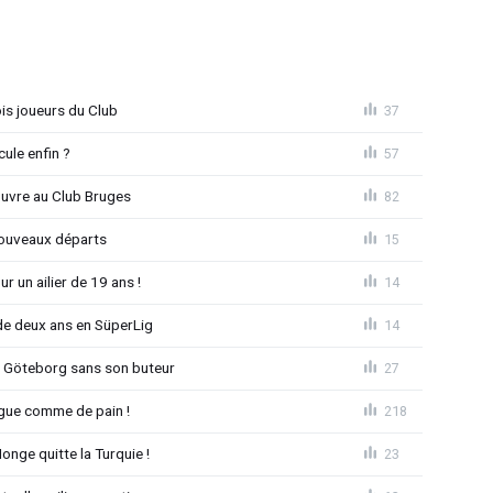
is joueurs du Club
37
ule enfin ?
57
ouvre au Club Bruges
82
nouveaux départs
15
r un ailier de 19 ans !
14
e deux ans en SüperLig
14
à Göteborg sans son buteur
27
League comme de pain !
218
nge quitte la Turquie !
23