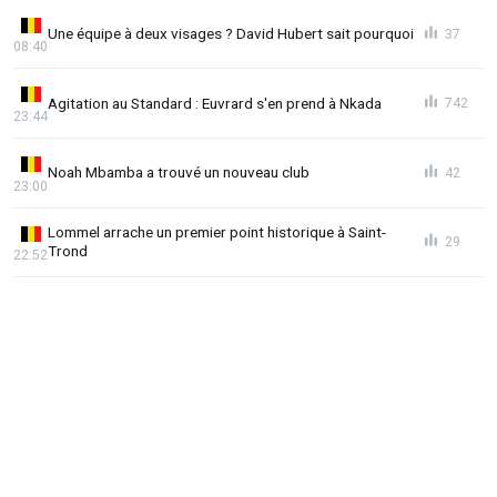
Une équipe à deux visages ? David Hubert sait pourquoi
37
08:40
Agitation au Standard : Euvrard s'en prend à Nkada
742
23:44
Noah Mbamba a trouvé un nouveau club
42
23:00
Lommel arrache un premier point historique à Saint-
29
Trond
22:52