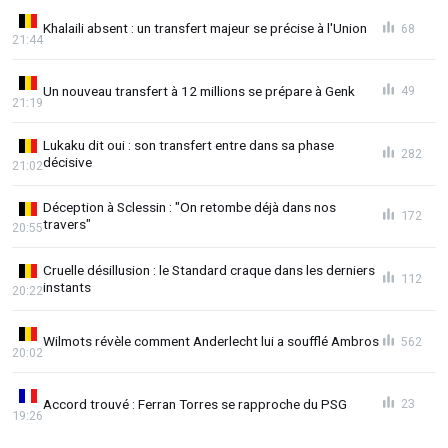
Khalaili absent : un transfert majeur se précise à l'Union
68
21:44
Un nouveau transfert à 12 millions se prépare à Genk
49
21:19
Lukaku dit oui : son transfert entre dans sa phase
282
décisive
21:02
Déception à Sclessin : "On retombe déjà dans nos
172
travers"
20:55
Cruelle désillusion : le Standard craque dans les derniers
112
instants
20:22
Wilmots révèle comment Anderlecht lui a soufflé Ambros
562
20:02
Accord trouvé : Ferran Torres se rapproche du PSG
23
19:26