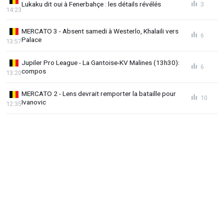
Lukaku dit oui à Fenerbahçe : les détails révélés
3
14:23
MERCATO 3 - Absent samedi à Westerlo, Khalaili vers
6
Palace
13:57
Jupiler Pro League - La Gantoise-KV Malines (13h30):
6
compos
13:20
MERCATO 2 - Lens devrait remporter la bataille pour
10
Ivanovic
12:35