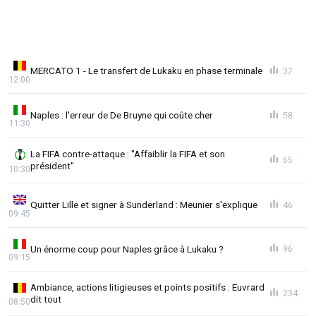
MERCATO 1 - Le transfert de Lukaku en phase terminale
37
12:00
Naples : l'erreur de De Bruyne qui coûte cher
58
11:30
La FIFA contre-attaque : "Affaiblir la FIFA et son
65
président"
10:30
Quitter Lille et signer à Sunderland : Meunier s'explique
46
09:45
Un énorme coup pour Naples grâce à Lukaku ?
96
09:15
Ambiance, actions litigieuses et points positifs : Euvrard
234
dit tout
08:50