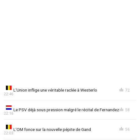
L'Union inflige une véritable raclée à Westerlo
72
22:46
Le PSV déjà sous pression malgré le récital de Fernandez
58
22:16
L'OM fonce sur la nouvelle pépite de Gand
56
22:03