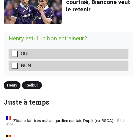
courtisé, Biancone veut
le retenir
Henry est-il un bon entraineur?
OUI
NON
Henry
Redbull
Juste à temps
Zidane fait très mal au gardien nantais Dupé (ex-RSCA)
0
14:24