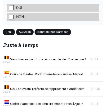
OUI
NON
Genk
AC Milan
Konstantinos Karetsas
Juste à temps
Verschaeren bientôt de retour en Jupiler Pro League ?
29
23:49
Coup de théâtre : Rodri tourne le dos au Real Madrid
31
23:17
Deux nouveaux renforts se rapprochent d'Anderlecht
136
23:06
Godts ovationné : ses derniers instants avec l'Ajax ?
11