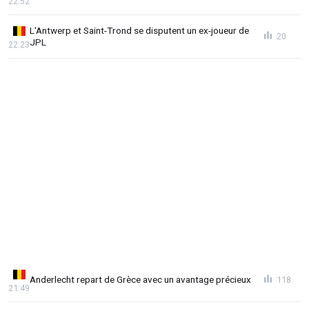
22:52
L'Antwerp et Saint-Trond se disputent un ex-joueur de
20
JPL
22:23
Anderlecht repart de Grèce avec un avantage précieux
118
21:49