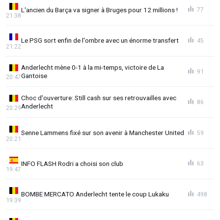
L'ancien du Barça va signer à Bruges pour 12 millions !
77
21:38
Le PSG sort enfin de l'ombre avec un énorme transfert
45
21:22
Anderlecht mène 0-1 à la mi-temps, victoire de La
91
Gantoise
20:47
Choc d'ouverture: Still cash sur ses retrouvailles avec
86
Anderlecht
20:29
Senne Lammens fixé sur son avenir à Manchester United
59
20:21
INFO FLASH Rodri a choisi son club
63
19:47
BOMBE MERCATO Anderlecht tente le coup Lukaku
498
19:39