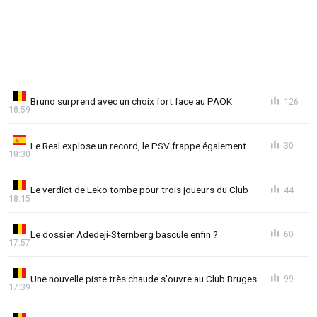
Bruno surprend avec un choix fort face au PAOK
126
18:59
Le Real explose un record, le PSV frappe également
30
18:30
Le verdict de Leko tombe pour trois joueurs du Club
44
18:15
Le dossier Adedeji-Sternberg bascule enfin ?
60
17:57
Une nouvelle piste très chaude s'ouvre au Club Bruges
99
17:39