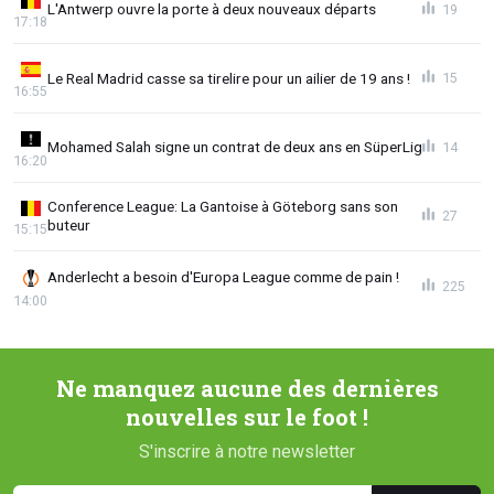
L'Antwerp ouvre la porte à deux nouveaux départs
19
17:18
Le Real Madrid casse sa tirelire pour un ailier de 19 ans !
15
16:55
Mohamed Salah signe un contrat de deux ans en SüperLig
14
16:20
Conference League: La Gantoise à Göteborg sans son
27
buteur
15:15
Anderlecht a besoin d'Europa League comme de pain !
225
14:00
Ne manquez aucune des dernières
nouvelles sur le foot !
S'inscrire à notre newsletter