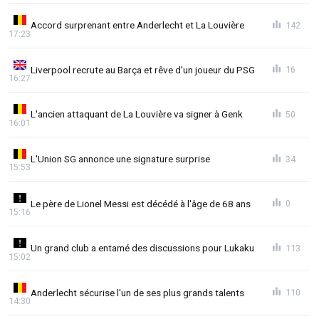
Accord surprenant entre Anderlecht et La Louvière
142
17:23
Liverpool recrute au Barça et rêve d'un joueur du PSG
16
16:27
L'ancien attaquant de La Louvière va signer à Genk
50
16:01
L'Union SG annonce une signature surprise
34
15:53
Le père de Lionel Messi est décédé à l'âge de 68 ans
0
15:16
Un grand club a entamé des discussions pour Lukaku
113
15:02
Anderlecht sécurise l'un de ses plus grands talents
110
14:30