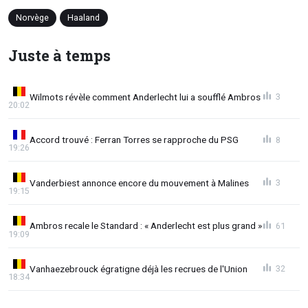
Norvège
Haaland
Juste à temps
Wilmots révèle comment Anderlecht lui a soufflé Ambros
3
20:02
Accord trouvé : Ferran Torres se rapproche du PSG
8
19:26
Vanderbiest annonce encore du mouvement à Malines
3
19:15
Ambros recale le Standard : « Anderlecht est plus grand »
61
19:09
Vanhaezebrouck égratigne déjà les recrues de l'Union
32
18:34