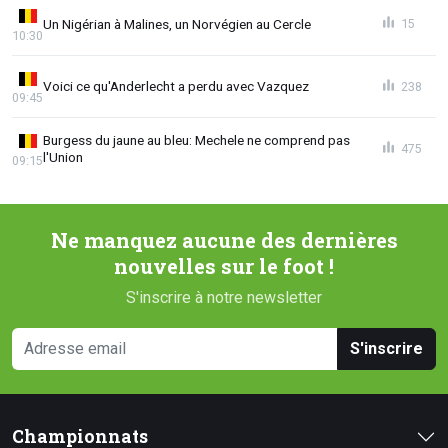
Un Nigérian à Malines, un Norvégien au Cercle
15
10:30
Voici ce qu'Anderlecht a perdu avec Vazquez
238
09:45
Burgess du jaune au bleu: Mechele ne comprend pas
475
l'Union
09:15
Ne manquez aucune des dernières
nouvelles sur le foot !
S'inscrire à notre newsletter
S'inscrire
Championnats