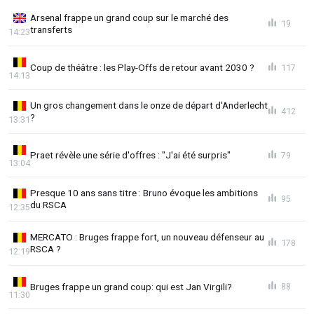
Arsenal frappe un grand coup sur le marché des
19
transferts
14:23
Coup de théâtre : les Play-Offs de retour avant 2030 ?
117
14:13
Un gros changement dans le onze de départ d'Anderlecht
412
?
13:31
Praet révèle une série d'offres : "J'ai été surpris"
79
13:04
Presque 10 ans sans titre : Bruno évoque les ambitions
95
du RSCA
12:35
MERCATO : Bruges frappe fort, un nouveau défenseur au
178
RSCA ?
12:19
Bruges frappe un grand coup: qui est Jan Virgili?
88
11:30