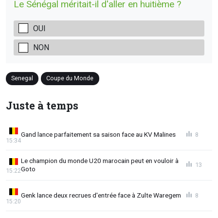
Le Sénégal méritait-il d'aller en huitième ?
OUI
NON
Senegal
Coupe du Monde
Juste à temps
Gand lance parfaitement sa saison face au KV Malines
8
15:34
Le champion du monde U20 marocain peut en vouloir à
13
Goto
15:22
Genk lance deux recrues d'entrée face à Zulte Waregem
8
15:20