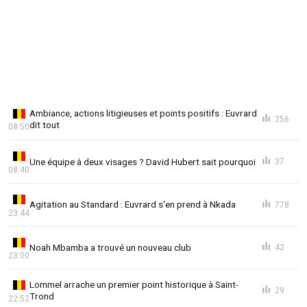
Ambiance, actions litigieuses et points positifs : Euvrard
256
dit tout
08:50
Une équipe à deux visages ? David Hubert sait pourquoi
37
08:40
Agitation au Standard : Euvrard s'en prend à Nkada
778
23:44
Noah Mbamba a trouvé un nouveau club
42
23:00
Lommel arrache un premier point historique à Saint-
29
Trond
22:52