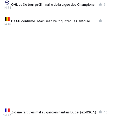
OHL au 3e tour préliminaire de la Ligue des Champions
9
14:51
De Mil confirme : Max Dean veut quitter La Gantoise
10
14:45
Zidane fait très mal au gardien nantais Dupé (ex-RSCA)
16
14:24