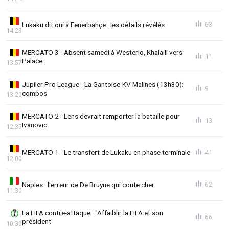
Lukaku dit oui à Fenerbahçe : les détails révélés
63
14:23
MERCATO 3 - Absent samedi à Westerlo, Khalaili vers
11
Palace
13:57
Jupiler Pro League - La Gantoise-KV Malines (13h30):
9
compos
13:20
MERCATO 2 - Lens devrait remporter la bataille pour
13
Ivanovic
12:35
MERCATO 1 - Le transfert de Lukaku en phase terminale
41
12:00
Naples : l'erreur de De Bruyne qui coûte cher
62
11:30
La FIFA contre-attaque : "Affaiblir la FIFA et son
66
président"
10:30