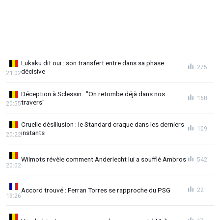
Lukaku dit oui : son transfert entre dans sa phase
275
décisive
21:02
Déception à Sclessin : "On retombe déjà dans nos
168
travers"
20:55
Cruelle désillusion : le Standard craque dans les derniers
109
instants
20:22
Wilmots révèle comment Anderlecht lui a soufflé Ambros
542
20:02
Accord trouvé : Ferran Torres se rapproche du PSG
22
19:26