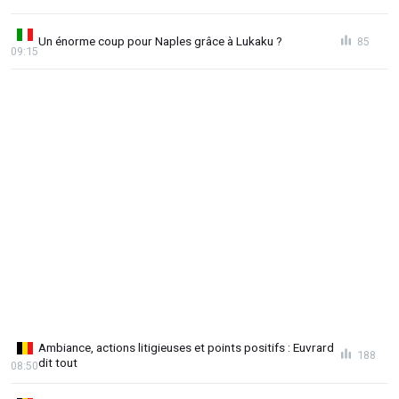
Un énorme coup pour Naples grâce à Lukaku ?
85
09:15
Ambiance, actions litigieuses et points positifs : Euvrard
188
dit tout
08:50