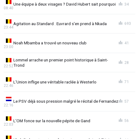
Une équipe à deux visages ? David Hubert sait pourquoi
34
08:40
Agitation au Standard : Euvrard s'en prend à Nkada
693
23:44
Noah Mbamba a trouvé un nouveau club
41
23:00
Lommel arrache un premier point historique à Saint-
28
Trond
22:52
L'Union inflige une véritable raclée à Westerlo
71
22:46
Le PSV déjà sous pression malgré le récital de Fernandez
57
22:16
L'OM fonce sur la nouvelle pépite de Gand
56
22:03