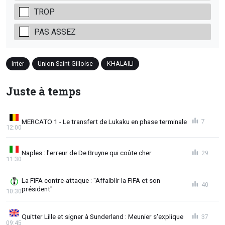
TROP
PAS ASSEZ
Inter
Union Saint-Gilloise
KHALAILI
Juste à temps
MERCATO 1 - Le transfert de Lukaku en phase terminale
7
12:00
Naples : l'erreur de De Bruyne qui coûte cher
29
11:30
La FIFA contre-attaque : "Affaiblir la FIFA et son
40
président"
10:30
Quitter Lille et signer à Sunderland : Meunier s'explique
37
09:45