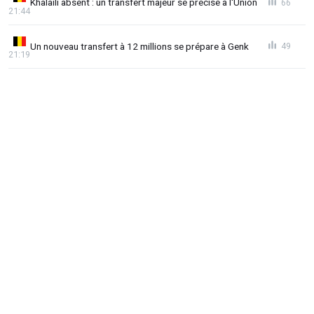
Khalaili absent : un transfert majeur se précise à l'Union
66
21:44
Un nouveau transfert à 12 millions se prépare à Genk
49
21:19