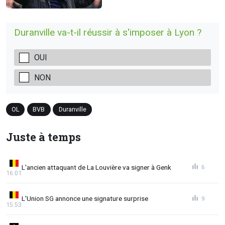
Duranville va-t-il réussir à s'imposer à Lyon ?
OUI
NON
OL
BVB
Duranville
Juste à temps
L'ancien attaquant de La Louvière va signer à Genk
6
16:01
L'Union SG annonce une signature surprise
9
15:53