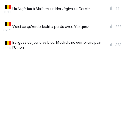
Un Nigérian à Malines, un Norvégien au Cercle
11
10:30
Voici ce qu'Anderlecht a perdu avec Vazquez
222
09:45
Burgess du jaune au bleu: Mechele ne comprend pas
383
l'Union
09:15