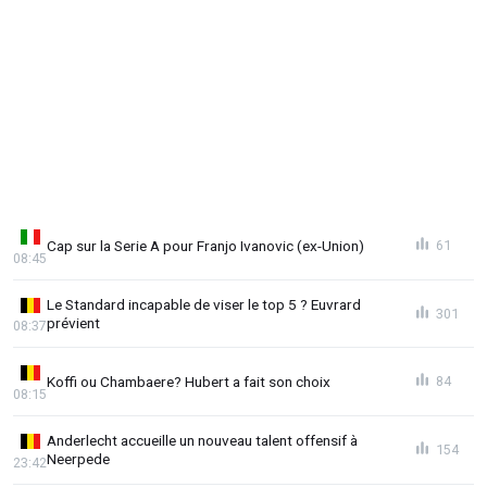
Cap sur la Serie A pour Franjo Ivanovic (ex-Union)
61
08:45
Le Standard incapable de viser le top 5 ? Euvrard
301
prévient
08:37
Koffi ou Chambaere? Hubert a fait son choix
84
08:15
Anderlecht accueille un nouveau talent offensif à
154
Neerpede
23:42