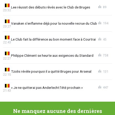
Lee réussit des débuts rêvés avec le Club de Bruges
89
23:32
Vanaken s'enflamme déjà pour la nouvelle recrue du Club
194
23:27
Le Club fait la différence au bon moment face à Courtrai
45
22:43
Philippe Clément se heurte aux exigences du Standard
758
22:27
Tzolis révèle pourquoi il a quitté Bruges pour Arsenal
131
22:15
« Je ne quitterai pas Anderlecht l'été prochain »
447
21:43
Ne manquez aucune des dernières