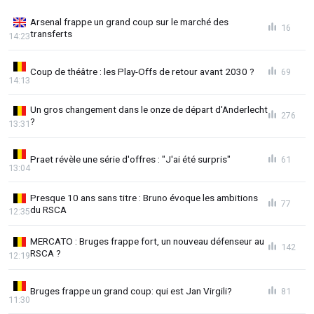
Arsenal frappe un grand coup sur le marché des
16
transferts
14:23
Coup de théâtre : les Play-Offs de retour avant 2030 ?
69
14:13
Un gros changement dans le onze de départ d'Anderlecht
276
?
13:31
Praet révèle une série d'offres : "J'ai été surpris"
61
13:04
Presque 10 ans sans titre : Bruno évoque les ambitions
77
du RSCA
12:35
MERCATO : Bruges frappe fort, un nouveau défenseur au
142
RSCA ?
12:19
Bruges frappe un grand coup: qui est Jan Virgili?
81
11:30