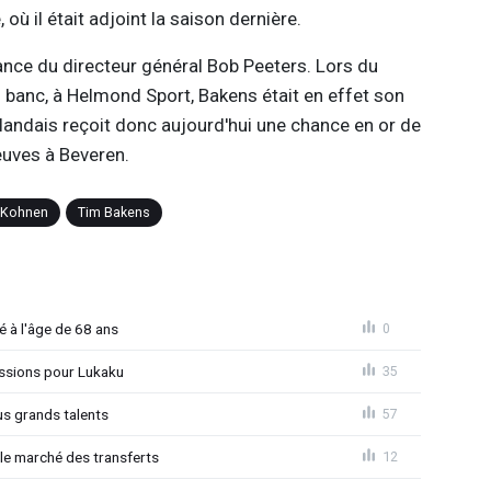
où il était adjoint la saison dernière.
sance du directeur général Bob Peeters. Lors du
 banc, à Helmond Sport, Bakens était en effet son
rlandais reçoit donc aujourd'hui une chance en or de
euves à Beveren.
 Kohnen
Tim Bakens
é à l'âge de 68 ans
0
ssions pour Lukaku
35
us grands talents
57
le marché des transferts
12