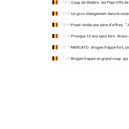
Coup de théâtre : les Play-Offs de
14:13
Un gros changement dans le onze 
13:31
Praet révèle une série d'offres : "J
13:04
Presque 10 ans sans titre : Brun
12:35
MERCATO : Bruges frappe fort, u
12:19
Bruges frappe un grand coup: qui e
11:30