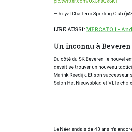
pic.twitter.com/UxCnsQkSKT
— Royal Charleroi Sporting Club (@
LIRE AUSSI:
MERCATO 1 - Ander
Un inconnu à Beveren
Du côté du SK Beveren, le nouvel e
devait se trouver un nouveau tactic
Marink Reedijk. Et son successeur s
Selon Het Nieuwsblad et VI, le choix
Le Néerlandais de 43 ans n'a encor