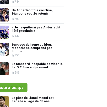
744
Un Anderlechtois courtisé,
Biancone veut le retenir
703
« Je ne quitterai pas Anderlecht
l'été prochain »
442
Burgess du jaune au bleu:
Mechele ne comprend pas
l'Union
352
Le Standard incapable de viser le
top 5 ? Euvrard prévient
289
uste à temps
Le père de Lionel Messi est
décédé à l'âge de 68 ans