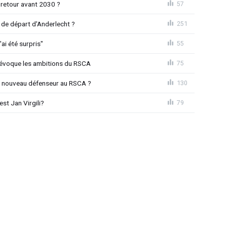
 retour avant 2030 ?
57
de départ d'Anderlecht ?
251
'ai été surpris"
55
o évoque les ambitions du RSCA
75
n nouveau défenseur au RSCA ?
130
st Jan Virgili?
79