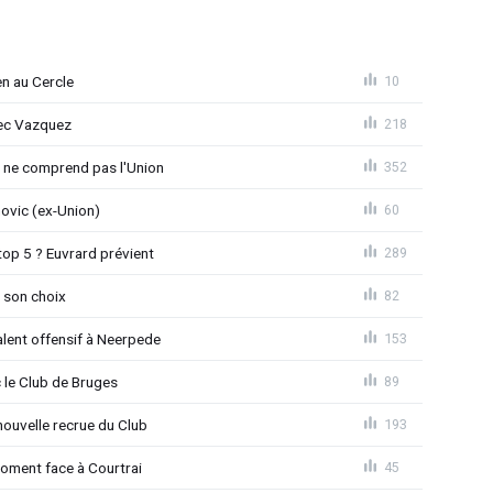
en au Cercle
10
vec Vazquez
218
e ne comprend pas l'Union
352
novic (ex-Union)
60
top 5 ? Euvrard prévient
289
 son choix
82
alent offensif à Neerpede
153
 le Club de Bruges
89
ouvelle recrue du Club
193
moment face à Courtrai
45