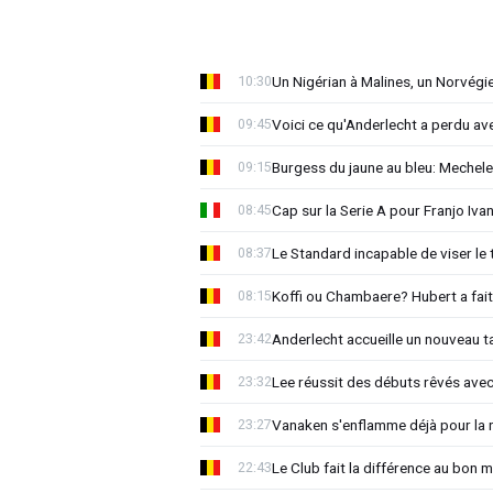
Un Nigérian à Malines, un Norvégi
10:30
Voici ce qu'Anderlecht a perdu a
09:45
Burgess du jaune au bleu: Mechel
09:15
Cap sur la Serie A pour Franjo Iva
08:45
Le Standard incapable de viser le 
08:37
Koffi ou Chambaere? Hubert a fait
08:15
Anderlecht accueille un nouveau t
23:42
Lee réussit des débuts rêvés avec
23:32
Vanaken s'enflamme déjà pour la n
23:27
Le Club fait la différence au bon 
22:43