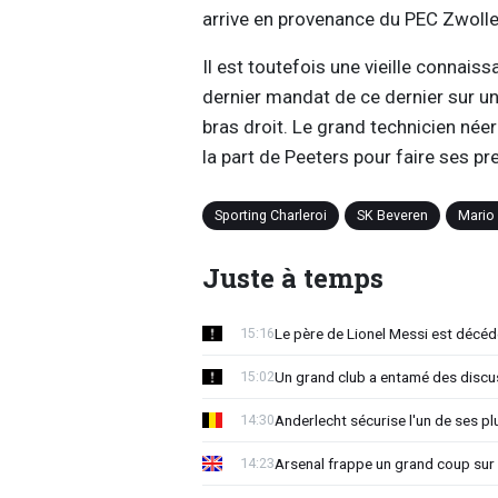
arrive en provenance du PEC Zwolle, 
Il est toutefois une vieille connais
dernier mandat de ce dernier sur un
bras droit. Le grand technicien née
la part de Peeters pour faire ses pr
Sporting Charleroi
SK Beveren
Mario
Juste à temps
Le père de Lionel Messi est décéd
15:16
Un grand club a entamé des discu
15:02
Anderlecht sécurise l'un de ses pl
14:30
Arsenal frappe un grand coup sur 
14:23