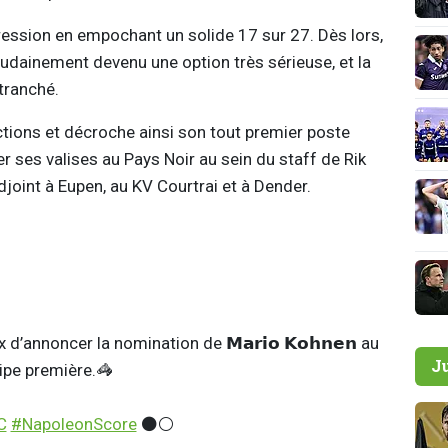
ression en empochant un solide 17 sur 27. Dès lors,
soudainement devenu une option très sérieuse, et la
tranché.
ions et décroche ainsi son tout premier poste
er ses valises au Pays Noir au sein du staff de Rik
adjoint à Eupen, au KV Courtrai et à Dender.
d’annoncer la nomination de 𝗠𝗮𝗿𝗶𝗼 𝗞𝗼𝗵𝗻𝗲𝗻 au
J
uipe première.🦓
C
#NapoleonScore
⚫️⚪️