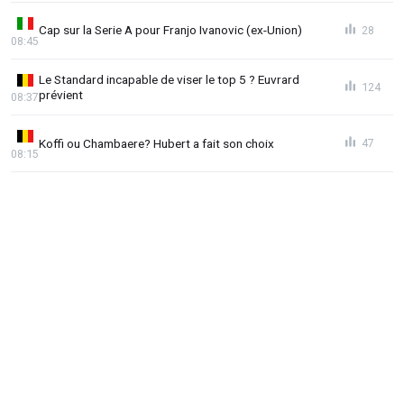
Cap sur la Serie A pour Franjo Ivanovic (ex-Union)
28
08:45
Le Standard incapable de viser le top 5 ? Euvrard
124
prévient
08:37
Koffi ou Chambaere? Hubert a fait son choix
47
08:15