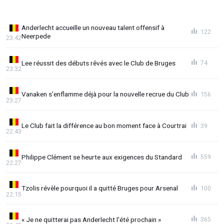
Anderlecht accueille un nouveau talent offensif à
122
Neerpede
23:42
Lee réussit des débuts rêvés avec le Club de Bruges
74
23:32
Vanaken s'enflamme déjà pour la nouvelle recrue du Club
156
23:27
Le Club fait la différence au bon moment face à Courtrai
39
22:43
Philippe Clément se heurte aux exigences du Standard
559
22:27
Tzolis révèle pourquoi il a quitté Bruges pour Arsenal
100
22:15
« Je ne quitterai pas Anderlecht l'été prochain »
365