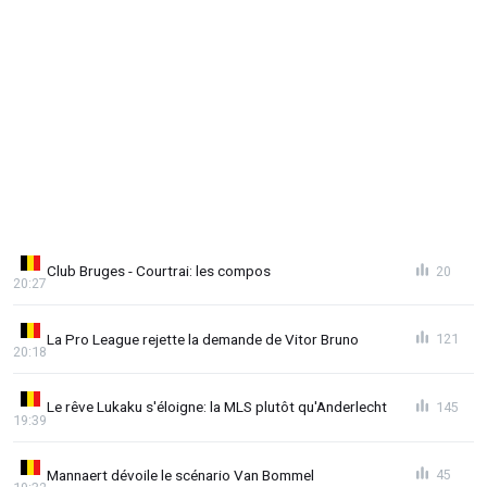
Club Bruges - Courtrai: les compos
20
20:27
La Pro League rejette la demande de Vitor Bruno
121
20:18
Le rêve Lukaku s'éloigne: la MLS plutôt qu'Anderlecht
145
19:39
Mannaert dévoile le scénario Van Bommel
45