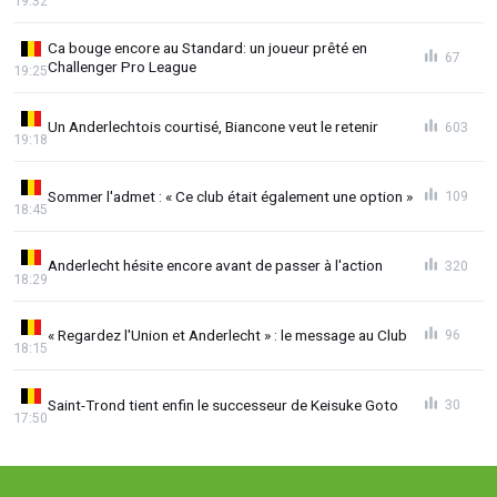
19:32
Ca bouge encore au Standard: un joueur prêté en
67
Challenger Pro League
19:25
Un Anderlechtois courtisé, Biancone veut le retenir
603
19:18
Sommer l'admet : « Ce club était également une option »
109
18:45
Anderlecht hésite encore avant de passer à l'action
320
18:29
« Regardez l'Union et Anderlecht » : le message au Club
96
18:15
Saint-Trond tient enfin le successeur de Keisuke Goto
30
17:50