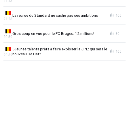
21:43
La recrue du Standard ne cache pas ses ambitions
105
21:23
Gros coup en vue pour le FC Bruges: 12 millions!
80
20:50
5 jeunes talents prêts à faire exploser la JPL: qui sera le
165
nouveau De Cat?
20:39