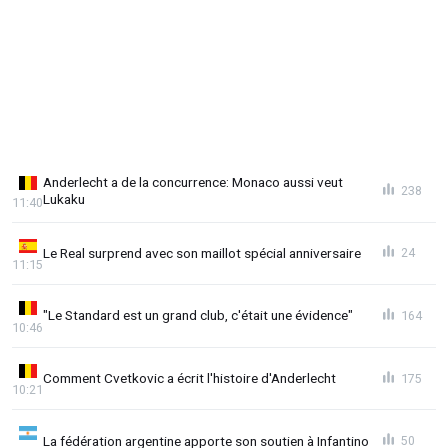
Anderlecht a de la concurrence: Monaco aussi veut
238
Lukaku
11:40
Le Real surprend avec son maillot spécial anniversaire
24
11:15
"Le Standard est un grand club, c'était une évidence"
164
10:46
Comment Cvetkovic a écrit l'histoire d'Anderlecht
175
10:21
La fédération argentine apporte son soutien à Infantino
50