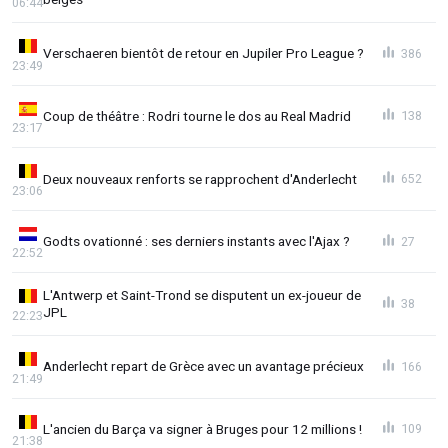
06:44
Verschaeren bientôt de retour en Jupiler Pro League ?
386
23:49
Coup de théâtre : Rodri tourne le dos au Real Madrid
138
23:17
Deux nouveaux renforts se rapprochent d'Anderlecht
652
23:06
Godts ovationné : ses derniers instants avec l'Ajax ?
27
22:52
L'Antwerp et Saint-Trond se disputent un ex-joueur de
38
JPL
22:23
Anderlecht repart de Grèce avec un avantage précieux
166
21:49
L'ancien du Barça va signer à Bruges pour 12 millions !
109
21:38