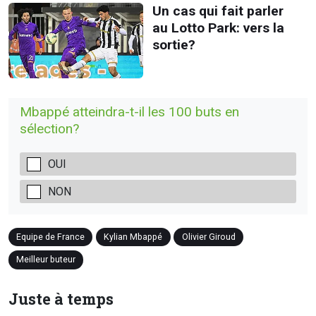
Un cas qui fait parler
au Lotto Park: vers la
sortie?
Mbappé atteindra-t-il les 100 buts en
sélection?
OUI
NON
Equipe de France
Kylian Mbappé
Olivier Giroud
Meilleur buteur
Juste à temps