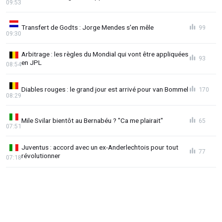
09:53
Transfert de Godts : Jorge Mendes s'en mêle
99
09:30
Arbitrage : les règles du Mondial qui vont être appliquées
93
en JPL
08:54
Diables rouges : le grand jour est arrivé pour van Bommel
170
08:29
Mile Svilar bientôt au Bernabéu ? "Ca me plairait"
65
07:51
Juventus : accord avec un ex-Anderlechtois pour tout
77
révolutionner
07:18