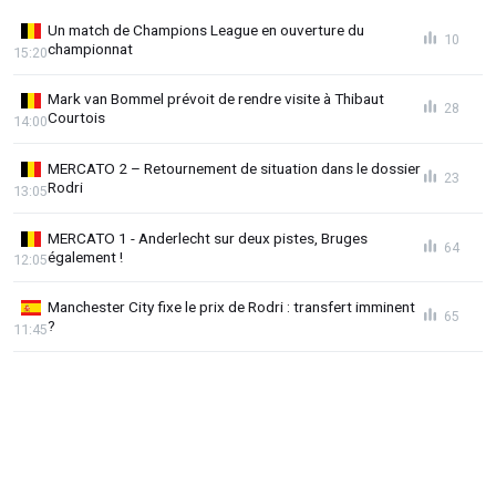
Un match de Champions League en ouverture du
10
championnat
15:20
Mark van Bommel prévoit de rendre visite à Thibaut
28
Courtois
14:00
MERCATO 2 – Retournement de situation dans le dossier
23
Rodri
13:05
MERCATO 1 - Anderlecht sur deux pistes, Bruges
64
également !
12:05
Manchester City fixe le prix de Rodri : transfert imminent
65
?
11:45