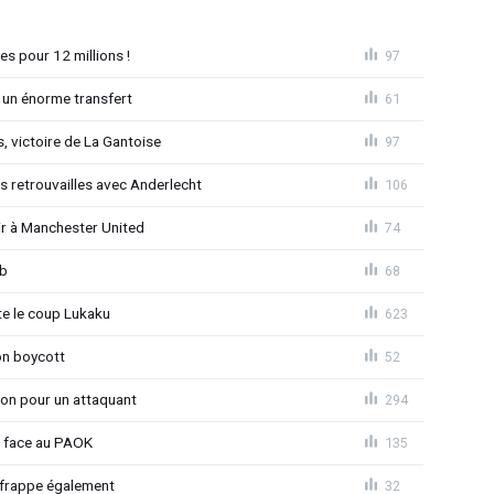
es pour 12 millions !
97
 un énorme transfert
61
, victoire de La Gantoise
97
es retrouvailles avec Anderlecht
106
r à Manchester United
74
ub
68
 le coup Lukaku
623
on boycott
52
ion pour un attaquant
294
t face au PAOK
135
 frappe également
32