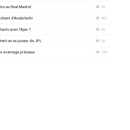
dos au Real Madrid
96
chent d'Anderlecht
402
tants avec l'Ajax ?
20
tent un ex-joueur de JPL
30
un avantage précieux
150