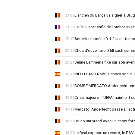
L'ancien du Barça va signer à Brug
21:38
Le PSG sort enfin de l'ombre avec
21:22
Anderlecht mène 0-1 à la mi-temps
20:47
Choc d'ouverture: Still cash sur s
20:29
Senne Lammens fixé sur son aveni
20:21
INFO FLASH Rodri a choisi son cl
19:47
BOMBE MERCATO Anderlecht tente
19:39
Crise majeure : l'UEFA maintient s
19:31
Mercato: Anderlecht passe à l'act
19:19
Bruno surprend avec un choix for
18:59
Le Real explose un record, le PSV
18:30