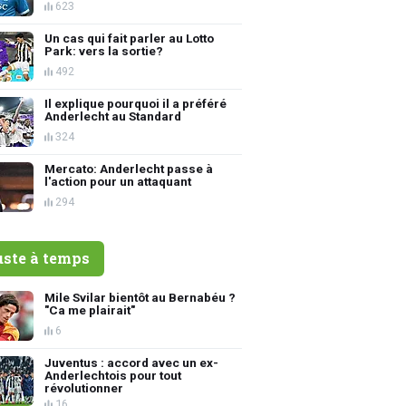
623
Un cas qui fait parler au Lotto
Park: vers la sortie?
492
Il explique pourquoi il a préféré
Anderlecht au Standard
324
Mercato: Anderlecht passe à
l'action pour un attaquant
294
uste à temps
Mile Svilar bientôt au Bernabéu ?
"Ca me plairait"
6
Juventus : accord avec un ex-
Anderlechtois pour tout
révolutionner
16