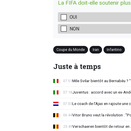
La FIFA doit-elle soutenir plus 
OUI
NON
Coupe du Monde
Iran
Infantino
Juste à temps
Mile Svilar bientôt au Bernabéu ? "
07:51
Juventus : accord avec un ex-Ande
07:18
Le coach de l'Ajax en rajoute une
07:03
Vitor Bruno veut la révolution : "
06:44
Verschaeren bientôt de retour en 
23:49