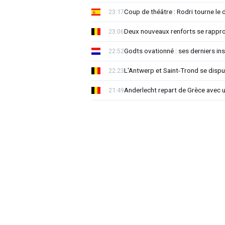
Coup de théâtre : Rodri tourne le 
23:17
Deux nouveaux renforts se rappro
23:06
Godts ovationné : ses derniers ins
22:52
L'Antwerp et Saint-Trond se dispu
22:23
Anderlecht repart de Grèce avec 
21:49