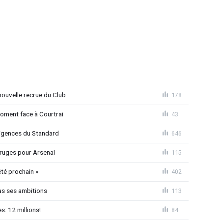
ouvelle recrue du Club
178
moment face à Courtrai
43
xigences du Standard
646
 Bruges pour Arsenal
115
été prochain »
402
as ses ambitions
113
: 12 millions!
84