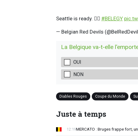
Seattle is ready. ❤️‍🔥
#BELEGY
pic.t
— Belgian Red Devils (@BelRedDevi
La Belgique va-t-elle l'emporte
OUI
NON
Diables Rouges
Coupe du Monde
Su
Juste à temps
MERCATO : Bruges frappe fort, u
12:19