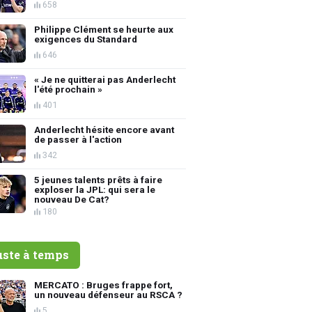
658
Philippe Clément se heurte aux
exigences du Standard
646
« Je ne quitterai pas Anderlecht
l'été prochain »
401
Anderlecht hésite encore avant
de passer à l'action
342
5 jeunes talents prêts à faire
exploser la JPL: qui sera le
nouveau De Cat?
180
uste à temps
MERCATO : Bruges frappe fort,
un nouveau défenseur au RSCA ?
5