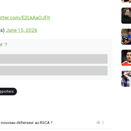
witter.com/E2LkAaOJFh
ls)
June 15, 2026
r ?
pporters
n nouveau défenseur au RSCA ?
5