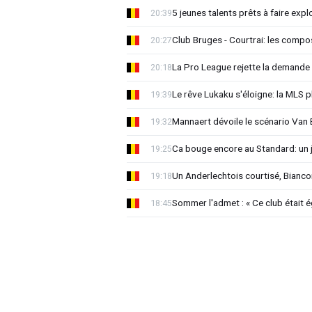
5 jeunes talents prêts à faire exp
20:39
Club Bruges - Courtrai: les compo
20:27
La Pro League rejette la demande
20:18
Le rêve Lukaku s'éloigne: la MLS p
19:39
Mannaert dévoile le scénario Va
19:32
Ca bouge encore au Standard: un 
19:25
Un Anderlechtois courtisé, Biancon
19:18
Sommer l'admet : « Ce club était 
18:45