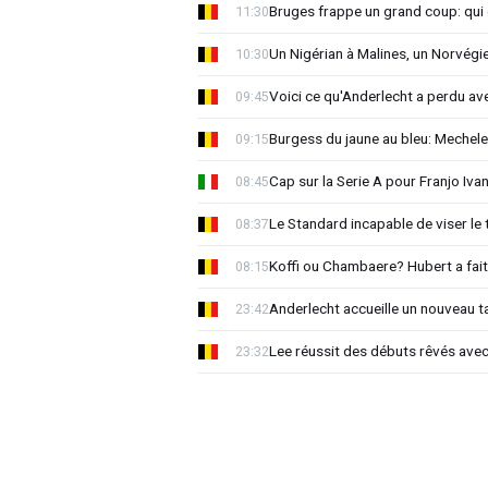
Bruges frappe un grand coup: qui e
11:30
Un Nigérian à Malines, un Norvégi
10:30
Voici ce qu'Anderlecht a perdu a
09:45
Burgess du jaune au bleu: Mechel
09:15
Cap sur la Serie A pour Franjo Iva
08:45
Le Standard incapable de viser le 
08:37
Koffi ou Chambaere? Hubert a fait
08:15
Anderlecht accueille un nouveau t
23:42
Lee réussit des débuts rêvés avec
23:32