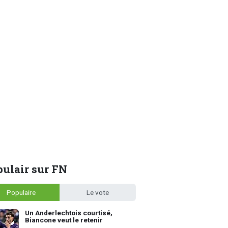
ulair sur FN
Populaire
Le vote
Un Anderlechtois courtisé,
Biancone veut le retenir