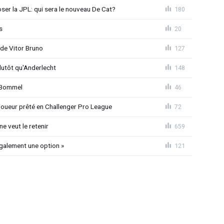
loser la JPL: qui sera le nouveau De Cat?
180
s
20
 de Vitor Bruno
127
lutôt qu'Anderlecht
148
n Bommel
46
joueur prêté en Challenger Pro League
72
e veut le retenir
659
également une option »
121