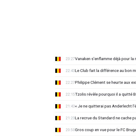
Vanaken s'enflamme déjà pour la n
23:27
Le Club fait la différence au bon 
22:43
Philippe Clément se heurte aux e
22:27
Tzolis révèle pourquoi il a quitté
22:15
« Je ne quitterai pas Anderlecht l'
21:43
La recrue du Standard ne cache p
21:23
Gros coup en vue pour le FC Bruges
20:50