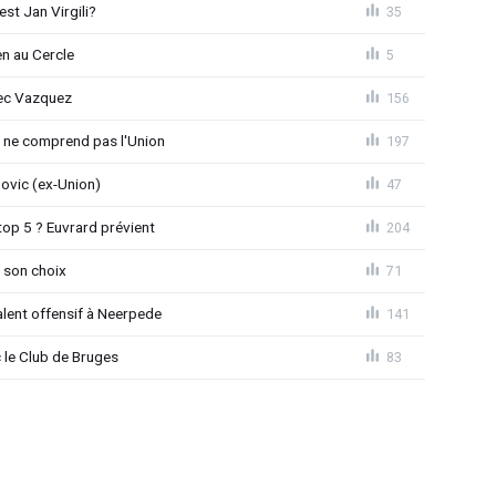
st Jan Virgili?
35
en au Cercle
5
vec Vazquez
156
e ne comprend pas l'Union
197
novic (ex-Union)
47
top 5 ? Euvrard prévient
204
 son choix
71
alent offensif à Neerpede
141
 le Club de Bruges
83