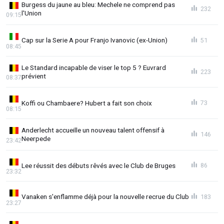
Burgess du jaune au bleu: Mechele ne comprend pas
232
l'Union
09:15
Cap sur la Serie A pour Franjo Ivanovic (ex-Union)
51
08:45
Le Standard incapable de viser le top 5 ? Euvrard
223
prévient
08:37
Koffi ou Chambaere? Hubert a fait son choix
73
08:15
Anderlecht accueille un nouveau talent offensif à
146
Neerpede
23:42
Lee réussit des débuts rêvés avec le Club de Bruges
86
23:32
Vanaken s'enflamme déjà pour la nouvelle recrue du Club
183
23:27