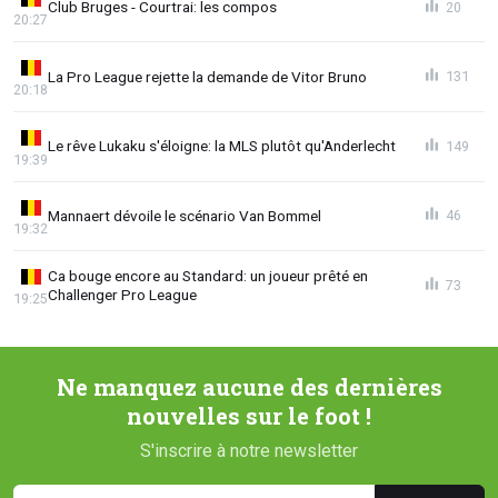
Club Bruges - Courtrai: les compos
20
20:27
La Pro League rejette la demande de Vitor Bruno
131
20:18
Le rêve Lukaku s'éloigne: la MLS plutôt qu'Anderlecht
149
19:39
Mannaert dévoile le scénario Van Bommel
46
19:32
Ca bouge encore au Standard: un joueur prêté en
73
Challenger Pro League
19:25
Ne manquez aucune des dernières
nouvelles sur le foot !
S'inscrire à notre newsletter