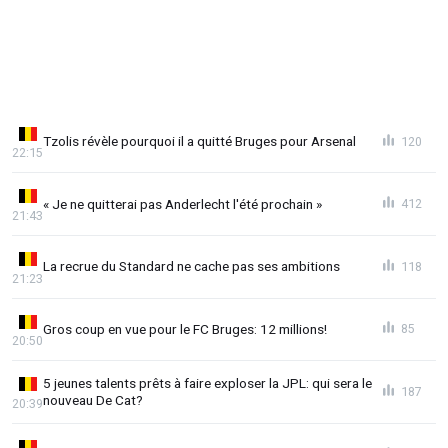
Tzolis révèle pourquoi il a quitté Bruges pour Arsenal
120
22:15
« Je ne quitterai pas Anderlecht l'été prochain »
412
21:43
La recrue du Standard ne cache pas ses ambitions
118
21:23
Gros coup en vue pour le FC Bruges: 12 millions!
85
20:50
5 jeunes talents prêts à faire exploser la JPL: qui sera le
187
nouveau De Cat?
20:39