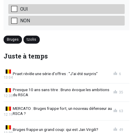
OUI
NON
Bruges
tzolis
Juste à temps
Praet révèle une série d'offres : "J'ai été surpris"
6
13:04
Presque 10 ans sans titre : Bruno évoque les ambitions
35
du RSCA
12:35
MERCATO : Bruges frappe fort, un nouveau défenseur au
63
RSCA ?
12:19
Bruges frappe un grand coup: qui est Jan Virgili?
49
11:30