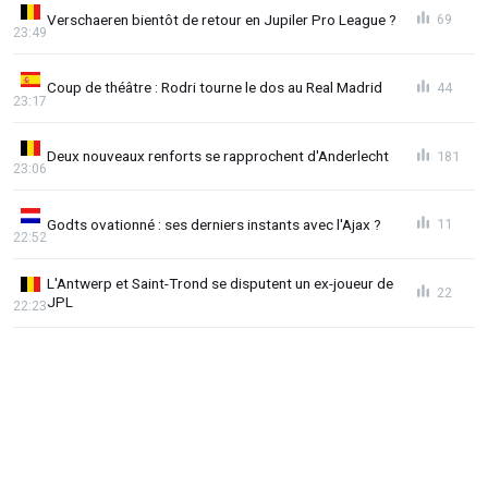
Verschaeren bientôt de retour en Jupiler Pro League ?
69
23:49
Coup de théâtre : Rodri tourne le dos au Real Madrid
44
23:17
Deux nouveaux renforts se rapprochent d'Anderlecht
181
23:06
Godts ovationné : ses derniers instants avec l'Ajax ?
11
22:52
L'Antwerp et Saint-Trond se disputent un ex-joueur de
22
JPL
22:23