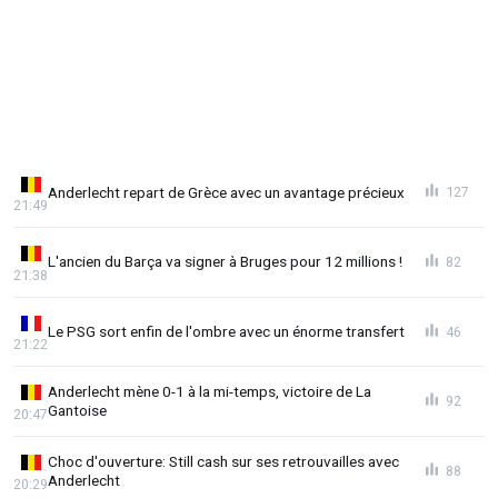
Anderlecht repart de Grèce avec un avantage précieux
127
21:49
L'ancien du Barça va signer à Bruges pour 12 millions !
82
21:38
Le PSG sort enfin de l'ombre avec un énorme transfert
46
21:22
Anderlecht mène 0-1 à la mi-temps, victoire de La
92
Gantoise
20:47
Choc d'ouverture: Still cash sur ses retrouvailles avec
88
Anderlecht
20:29