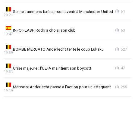
Senne Lammens fixé sur son avenir à Manchester United
61
20:21
INFO FLASH Rodri a choisi son club
63
19:47
BOMBE MERCATO Anderlecht tente le coup Lukaku
527
19:39
Crise majeure : l'UEFA maintient son boycott
47
19:31
Mercato: Anderlecht passe à l'action pour un attaquant
255
19:19