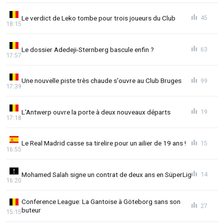
Le verdict de Leko tombe pour trois joueurs du Club
45
18:15
Le dossier Adedeji-Sternberg bascule enfin ?
63
17:57
Une nouvelle piste très chaude s'ouvre au Club Bruges
99
17:39
L'Antwerp ouvre la porte à deux nouveaux départs
19
17:18
Le Real Madrid casse sa tirelire pour un ailier de 19 ans !
15
16:55
Mohamed Salah signe un contrat de deux ans en SüperLig
14
16:20
Conference League: La Gantoise à Göteborg sans son
27
buteur
15:15