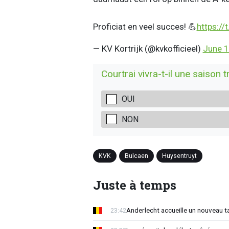
Proficiat en veel succes! 💪
https:/
— KV Kortrijk (@kvkofficieel)
June 1
Courtrai vivra-t-il une saison t
OUI
NON
KVK
Bulcaen
Huysentruyt
Juste à temps
Anderlecht accueille un nouveau t
23:42