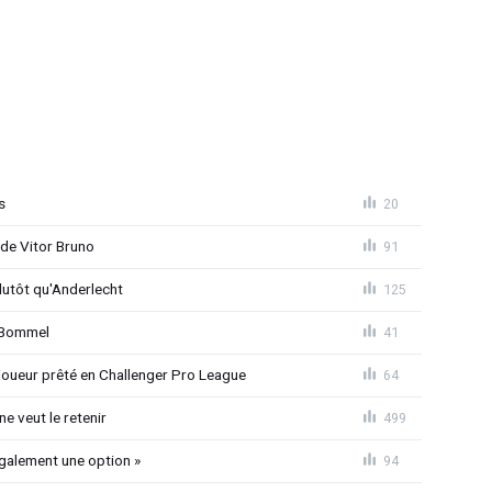
s
20
 de Vitor Bruno
91
lutôt qu'Anderlecht
125
n Bommel
41
joueur prêté en Challenger Pro League
64
e veut le retenir
499
également une option »
94