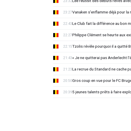
Lee réussit des débuts rêvés avec
23:32
Vanaken s'enflamme déjà pour la n
23:27
Le Club fait la différence au bon 
22:43
Philippe Clément se heurte aux e
22:27
Tzolis révèle pourquoi il a quitté
22:15
« Je ne quitterai pas Anderlecht l'
21:43
La recrue du Standard ne cache p
21:23
Gros coup en vue pour le FC Bruges
20:50
5 jeunes talents prêts à faire exp
20:39