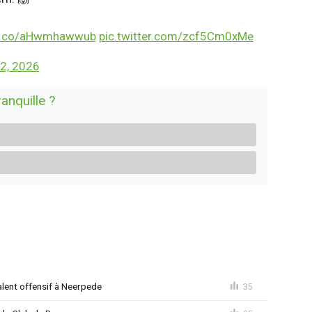
/t.co/aHwmhawwub
pic.twitter.com/zcf5Cm0xMe
2, 2026
ranquille ?
alent offensif à Neerpede
35