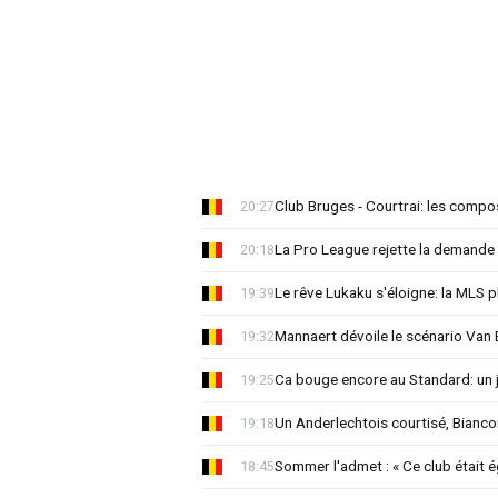
Club Bruges - Courtrai: les compo
20:27
La Pro League rejette la demande
20:18
Le rêve Lukaku s'éloigne: la MLS p
19:39
Mannaert dévoile le scénario Va
19:32
Ca bouge encore au Standard: un 
19:25
Un Anderlechtois courtisé, Biancon
19:18
Sommer l'admet : « Ce club était 
18:45