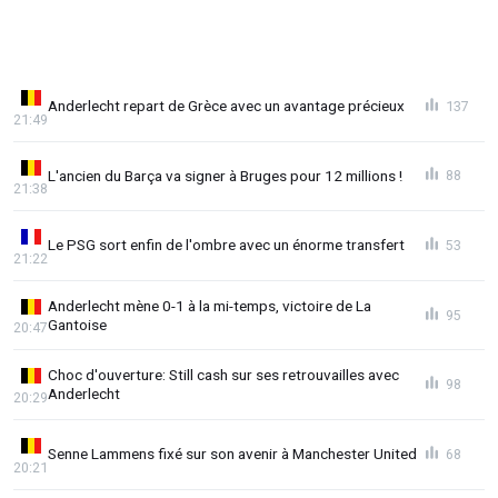
Anderlecht repart de Grèce avec un avantage précieux
137
21:49
L'ancien du Barça va signer à Bruges pour 12 millions !
88
21:38
Le PSG sort enfin de l'ombre avec un énorme transfert
53
21:22
Anderlecht mène 0-1 à la mi-temps, victoire de La
95
Gantoise
20:47
Choc d'ouverture: Still cash sur ses retrouvailles avec
98
Anderlecht
20:29
Senne Lammens fixé sur son avenir à Manchester United
68
20:21