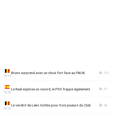
Bruno surprend avec un choix fort face au PAOK
131
18:59
Le Real explose un record, le PSV frappe également
31
18:30
Le verdict de Leko tombe pour trois joueurs du Club
45
18:15