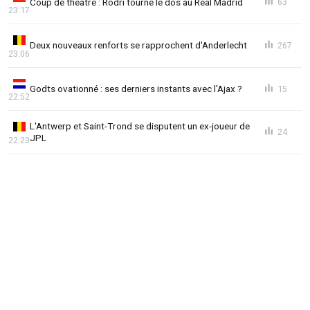
Coup de théâtre : Rodri tourne le dos au Real Madrid
63
23:17
Deux nouveaux renforts se rapprochent d'Anderlecht
267
23:06
Godts ovationné : ses derniers instants avec l'Ajax ?
15
22:52
L'Antwerp et Saint-Trond se disputent un ex-joueur de
24
JPL
22:23