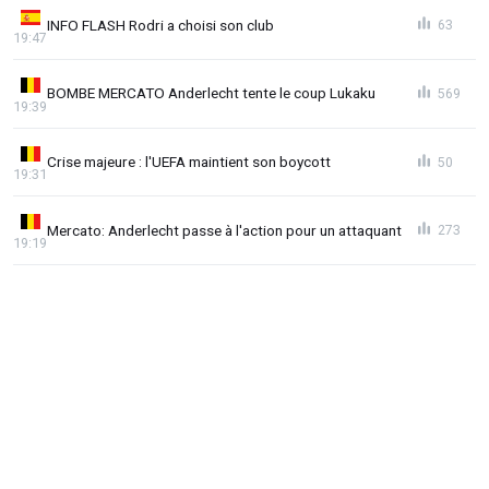
INFO FLASH Rodri a choisi son club
63
19:47
BOMBE MERCATO Anderlecht tente le coup Lukaku
569
19:39
Crise majeure : l'UEFA maintient son boycott
50
19:31
Mercato: Anderlecht passe à l'action pour un attaquant
273
19:19