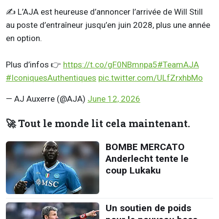
✍️ L’AJA est heureuse d’annoncer l’arrivée de Will Still
au poste d’entraîneur jusqu’en juin 2028, plus une année
en option.
Plus d’infos 👉
https://t.co/gF0NBmnpa5
#TeamAJA
#IconiquesAuthentiques
pic.twitter.com/ULfZrxhbMo
— AJ Auxerre (@AJA)
June 12, 2026
🚀 Tout le monde lit cela maintenant.
BOMBE MERCATO
Anderlecht tente le
coup Lukaku
Un soutien de poids