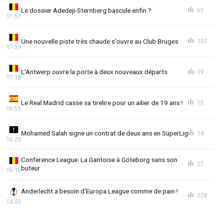
Le dossier Adedeji-Sternberg bascule enfin ?
65
17:57
Une nouvelle piste très chaude s'ouvre au Club Bruges
102
17:39
L'Antwerp ouvre la porte à deux nouveaux départs
19
17:18
Le Real Madrid casse sa tirelire pour un ailier de 19 ans !
15
16:55
Mohamed Salah signe un contrat de deux ans en SüperLig
14
16:20
Conference League: La Gantoise à Göteborg sans son
27
buteur
15:15
Anderlecht a besoin d'Europa League comme de pain !
228
14:00