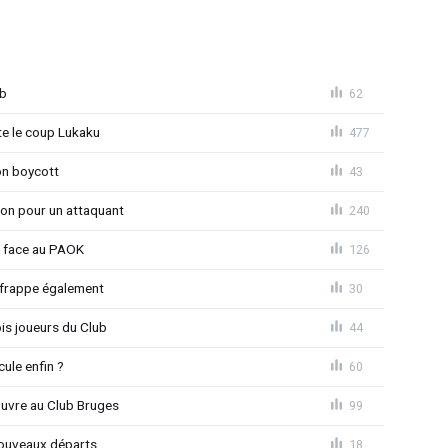
ub
62
 le coup Lukaku
477
on boycott
43
ion pour un attaquant
240
t face au PAOK
126
 frappe également
30
is joueurs du Club
44
ule enfin ?
60
ouvre au Club Bruges
99
nouveaux départs
18