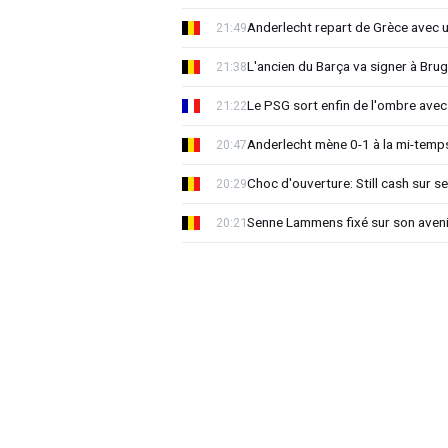
Anderlecht repart de Grèce avec 
21:49
L'ancien du Barça va signer à Brug
21:38
Le PSG sort enfin de l'ombre avec
21:22
Anderlecht mène 0-1 à la mi-temps
20:47
Choc d'ouverture: Still cash sur s
20:29
Senne Lammens fixé sur son aveni
20:21