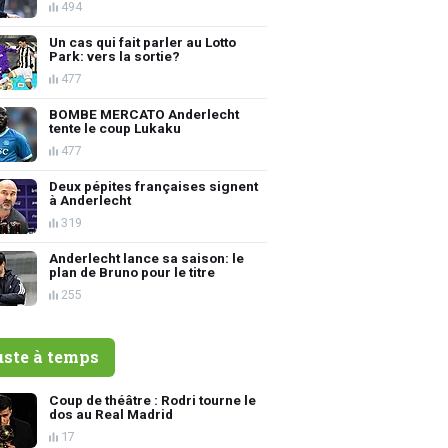
494
Un cas qui fait parler au Lotto
Park: vers la sortie?
477
BOMBE MERCATO Anderlecht
tente le coup Lukaku
477
Deux pépites françaises signent
à Anderlecht
319
Anderlecht lance sa saison: le
plan de Bruno pour le titre
255
uste à temps
Coup de théâtre : Rodri tourne le
dos au Real Madrid
17