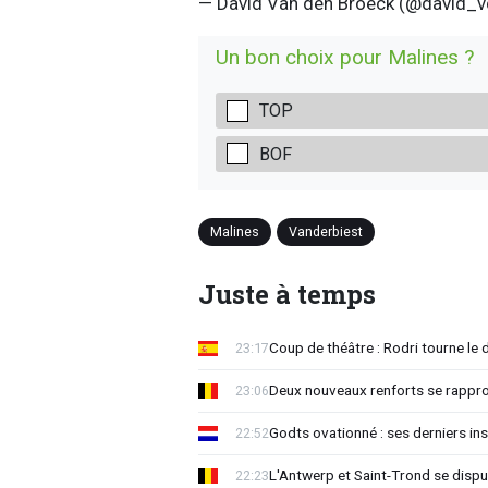
— David Van den Broeck (@david_
Un bon choix pour Malines ?
TOP
BOF
Malines
Vanderbiest
Juste à temps
Coup de théâtre : Rodri tourne le 
23:17
Deux nouveaux renforts se rappro
23:06
Godts ovationné : ses derniers ins
22:52
L'Antwerp et Saint-Trond se dispu
22:23