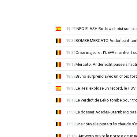
INFO FLASH Rodri a choisi son cl
19:47
BOMBE MERCATO Anderlecht tente
19:39
Crise majeure : l'UEFA maintient s
19:31
Mercato: Anderlecht passe à l'act
19:19
Bruno surprend avec un choix for
18:59
Le Real explose un record, le PSV
18:30
Le verdict de Leko tombe pour tro
18:15
Le dossier Adedeji-Sternberg basc
17:57
Une nouvelle piste très chaude s'
17:39
L'Antwerp ouvre la porte à deux 
17:18