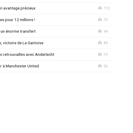
un avantage précieux
112
es pour 12 millions !
75
 un énorme transfert
44
, victoire de La Gantoise
89
es retrouvailles avec Anderlecht
79
r à Manchester United
56