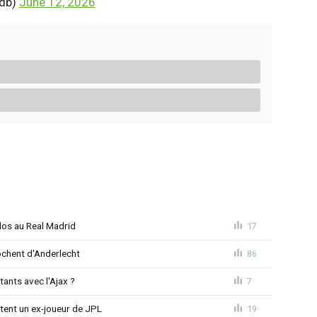
vdb)
June 12, 2026
dos au Real Madrid
17
chent d'Anderlecht
86
tants avec l'Ajax ?
7
tent un ex-joueur de JPL
19