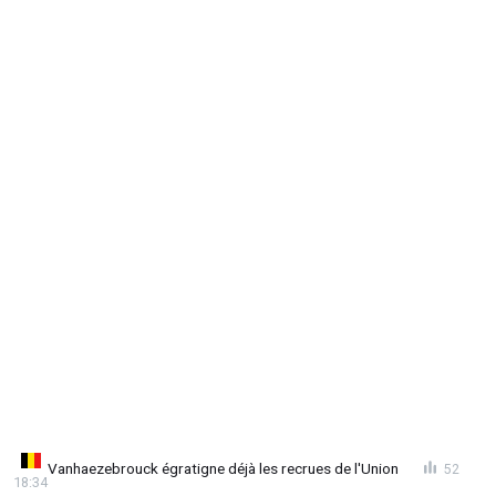
Vanhaezebrouck égratigne déjà les recrues de l'Union
52
18:34