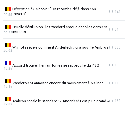
Déception à Sclessin : "On retombe déjà dans nos
121
travers"
20:55
Cruelle désillusion : le Standard craque dans les derniers
81
instants
20:22
Wilmots révèle comment Anderlecht lui a soufflé Ambros
380
20:02
Accord trouvé : Ferran Torres se rapproche du PSG
18
19:26
Vanderbiest annonce encore du mouvement à Malines
11
19:15
Ambros recale le Standard : « Anderlecht est plus grand »
163
19:09