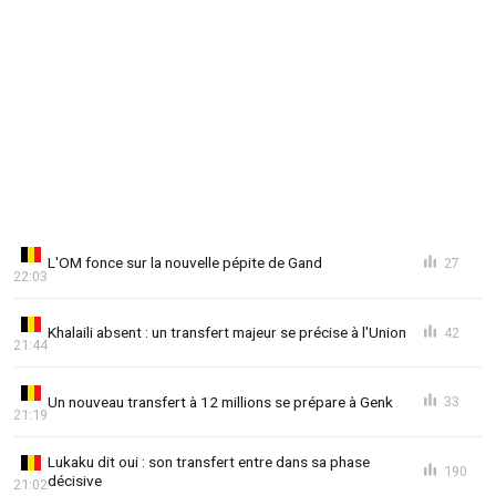
L'OM fonce sur la nouvelle pépite de Gand
27
22:03
Khalaili absent : un transfert majeur se précise à l'Union
42
21:44
Un nouveau transfert à 12 millions se prépare à Genk
33
21:19
Lukaku dit oui : son transfert entre dans sa phase
190
décisive
21:02