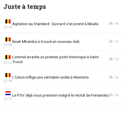
Juste à temps
Agitation au Standard : Euvrard s'en prend à Nkada
96
23:44
Noah Mbamba a trouvé un nouveau club
13
23:00
Lommel arrache un premier point historique à Saint-
10
Trond
22:52
L'Union inflige une véritable raclée à Westerlo
36
22:46
Le PSV déjà sous pression malgré le récital de Fernandez
30
22:16