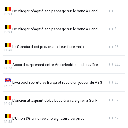
De Vlieger réagit à son passage sur le banc à Gand
5
18:31
De Vlieger réagit à son passage sur le banc à Gand
8
18:31
Le Standard est prévenu : « Leur faire mal »
36
17:49
Accord surprenant entre Anderlecht et La Louvière
220
17:23
Liverpool recrute au Barça et rêve d'un joueur du PSG
20
16:27
L'ancien attaquant de La Louvière va signer à Genk
69
16:01
L'Union SG annonce une signature surprise
42
15:53