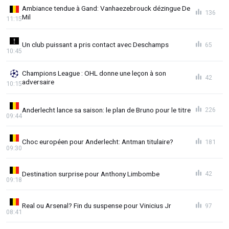
Ambiance tendue à Gand: Vanhaezebrouck dézingue De
136
Mil
11:15
Un club puissant a pris contact avec Deschamps
65
10:45
Champions League : OHL donne une leçon à son
42
adversaire
10:15
Anderlecht lance sa saison: le plan de Bruno pour le titre
226
09:44
Choc européen pour Anderlecht: Antman titulaire?
181
09:30
Destination surprise pour Anthony Limbombe
42
09:18
Real ou Arsenal? Fin du suspense pour Vinicius Jr
97
08:41