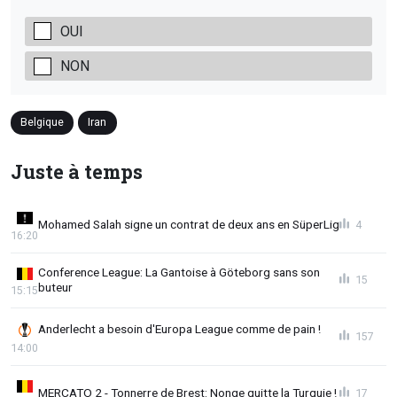
OUI
NON
Belgique
Iran
Juste à temps
Mohamed Salah signe un contrat de deux ans en SüperLig
4
16:20
Conference League: La Gantoise à Göteborg sans son
15
buteur
15:15
Anderlecht a besoin d'Europa League comme de pain !
157
14:00
MERCATO 2 - Tonnerre de Brest: Nonge quitte la Turquie !
17