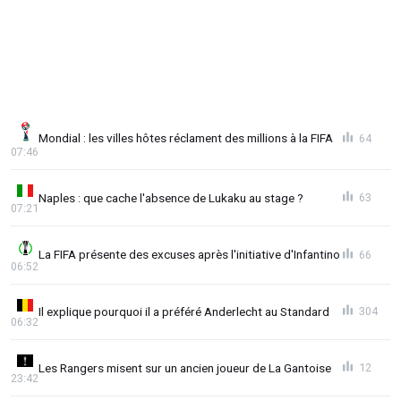
Mondial : les villes hôtes réclament des millions à la FIFA
64
07:46
Naples : que cache l'absence de Lukaku au stage ?
63
07:21
La FIFA présente des excuses après l'initiative d'Infantino
66
06:52
Il explique pourquoi il a préféré Anderlecht au Standard
304
06:32
Les Rangers misent sur un ancien joueur de La Gantoise
12
23:42