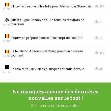
L'Inter refuse une offre folle pour Aleksandar Stankovic
152
23:30
Qualifs Ligue Champions - 3e tour: les résultats de
0
mercredi
23:28
L'Antwerp prépare encore deux surprises cet été
47
23:09
Le feuilleton Adedeji-Sternberg prend un nouveau
124
tournant
22:39
Le salaire fou de Salah en Turquie est enfin dévoilé
55
22:17
Ne manquez aucune des dernières
nouvelles sur le foot !
S'inscrire à notre newsletter