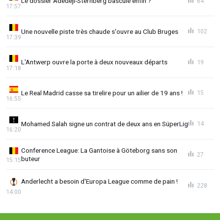
Le dossier Adedeji-Sternberg bascule enfin ?
64
17:57
Une nouvelle piste très chaude s'ouvre au Club Bruges
102
17:39
L'Antwerp ouvre la porte à deux nouveaux départs
19
17:18
Le Real Madrid casse sa tirelire pour un ailier de 19 ans !
15
16:55
Mohamed Salah signe un contrat de deux ans en SüperLig
14
16:20
Conference League: La Gantoise à Göteborg sans son
27
buteur
15:15
Anderlecht a besoin d'Europa League comme de pain !
228
14:00