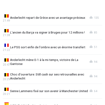
Anderlecht repart de Grèce avec un avantage précieux
135
21:49
L'ancien du Barça va signer à Bruges pour 12 millions !
85
21:38
Le PSG sort enfin de l'ombre avec un énorme transfert
51
21:22
Anderlecht mène 0-1 à la mi-temps, victoire de La
94
Gantoise
20:47
Choc d'ouverture: Still cash sur ses retrouvailles avec
94
Anderlecht
20:29
Senne Lammens fixé sur son avenir à Manchester United
64
20:21