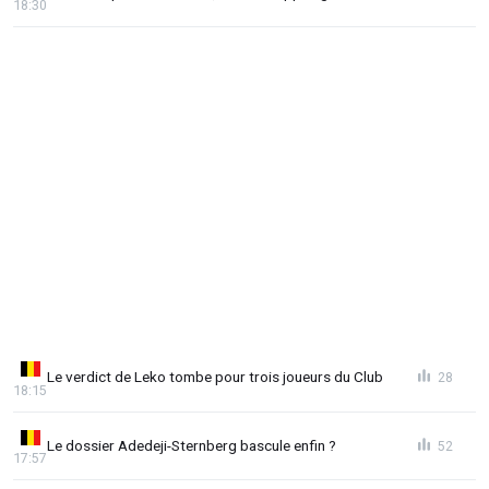
18:30
Le verdict de Leko tombe pour trois joueurs du Club
28
18:15
Le dossier Adedeji-Sternberg bascule enfin ?
52
17:57