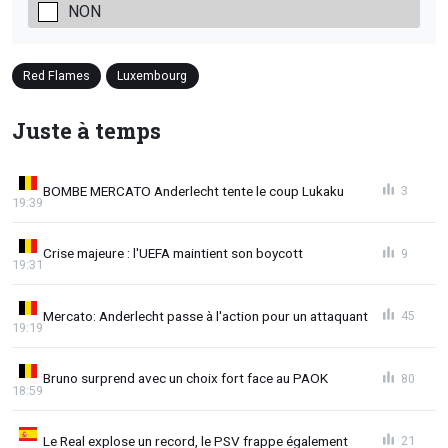
NON
Red Flames
Luxembourg
Juste à temps
BOMBE MERCATO Anderlecht tente le coup Lukaku
3
19:39
Crise majeure : l'UEFA maintient son boycott
9
19:31
Mercato: Anderlecht passe à l'action pour un attaquant
45
19:19
Bruno surprend avec un choix fort face au PAOK
80
18:59
Le Real explose un record, le PSV frappe également
21