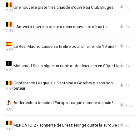
Une nouvelle piste très chaude s'ouvre au Club Bruges
60
17:39
L'Antwerp ouvre la porte à deux nouveaux départs
14
17:18
Le Real Madrid casse sa tirelire pour un ailier de 19 ans !
13
16:55
Mohamed Salah signe un contrat de deux ans en SüperLig
14
16:20
Conference League: La Gantoise à Göteborg sans son
26
buteur
15:15
Anderlecht a besoin d'Europa League comme de pain !
215
14:00
MERCATO 2 - Tonnerre de Brest: Nonge quitte la Turquie !
23
13:00