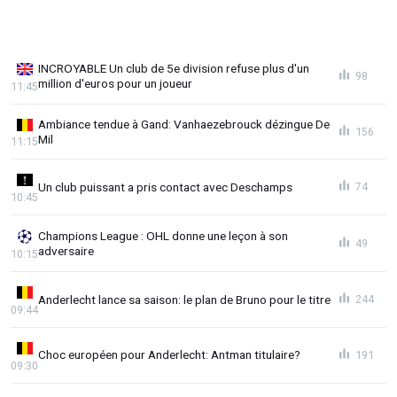
INCROYABLE Un club de 5e division refuse plus d'un
98
million d'euros pour un joueur
11:45
Ambiance tendue à Gand: Vanhaezebrouck dézingue De
156
Mil
11:15
Un club puissant a pris contact avec Deschamps
74
10:45
Champions League : OHL donne une leçon à son
49
adversaire
10:15
Anderlecht lance sa saison: le plan de Bruno pour le titre
244
09:44
Choc européen pour Anderlecht: Antman titulaire?
191
09:30