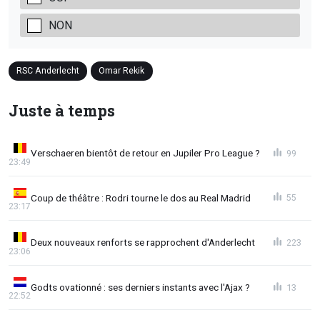
NON
RSC Anderlecht
Omar Rekik
Juste à temps
Verschaeren bientôt de retour en Jupiler Pro League ?
99
23:49
Coup de théâtre : Rodri tourne le dos au Real Madrid
55
23:17
Deux nouveaux renforts se rapprochent d'Anderlecht
223
23:06
Godts ovationné : ses derniers instants avec l'Ajax ?
13
22:52