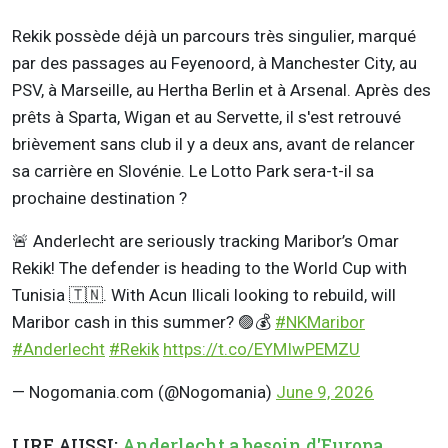
Rekik possède déjà un parcours très singulier, marqué
par des passages au Feyenoord, à Manchester City, au
PSV, à Marseille, au Hertha Berlin et à Arsenal. Après des
prêts à Sparta, Wigan et au Servette, il s'est retrouvé
brièvement sans club il y a deux ans, avant de relancer
sa carrière en Slovénie. Le Lotto Park sera-t-il sa
prochaine destination ?
🚨 Anderlecht are seriously tracking Maribor’s Omar
Rekik! The defender is heading to the World Cup with
Tunisia 🇹🇳. With Acun Ilicali looking to rebuild, will
Maribor cash in this summer? 🟣💰
#NKMaribor
#Anderlecht
#Rekik
https://t.co/EYMIwPEMZU
— Nogomania.com (@Nogomania)
June 9, 2026
LIRE AUSSI:
Anderlecht a besoin d'Europa