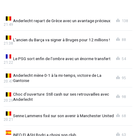
Anderlecht repart de Grèce avec un avantage précieux
138
21:49
L'ancien du Barça va signer à Bruges pour 12 millions !
88
21:38
Le PSG sort enfin de l'ombre avec un énorme transfert
54
21:22
Anderlecht mène 0-1 à la mi-temps, victoire de La
95
Gantoise
20:47
Choc d'ouverture: Still cash sur ses retrouvailles avec
98
Anderlecht
20:29
Senne Lammens fixé sur son avenir à Manchester United
68
20:21
INFO FLASH Rodri a choisi son club
63