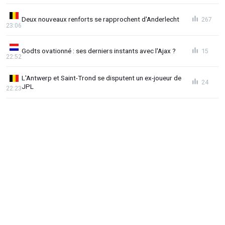
Deux nouveaux renforts se rapprochent d'Anderlecht
267
23:06
Godts ovationné : ses derniers instants avec l'Ajax ?
15
22:52
L'Antwerp et Saint-Trond se disputent un ex-joueur de
24
JPL
22:23