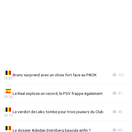
Bruno surprend avec un choix fort face au PAOK
131
18:59
Le Real explose un record, le PSV frappe également
31
18:30
Le verdict de Leko tombe pour trois joueurs du Club
45
18:15
Le dossier Adedeji-Sternberg bascule enfin ?
65