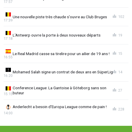
17:57
Une nouvelle piste très chaude s'ouvre au Club Bruges
102
17:39
L'Antwerp ouvre la porte à deux nouveaux départs
19
17:18
Le Real Madrid casse sa tirelire pour un ailier de 19 ans !
15
16:55
Mohamed Salah signe un contrat de deux ans en SüperLig
14
16:20
Conference League: La Gantoise à Göteborg sans son
27
buteur
15:15
Anderlecht a besoin d'Europa League comme de pain !
228
14:00