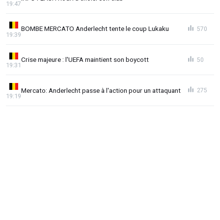
19:47
BOMBE MERCATO Anderlecht tente le coup Lukaku
570
19:39
Crise majeure : l'UEFA maintient son boycott
50
19:31
Mercato: Anderlecht passe à l'action pour un attaquant
275
19:19