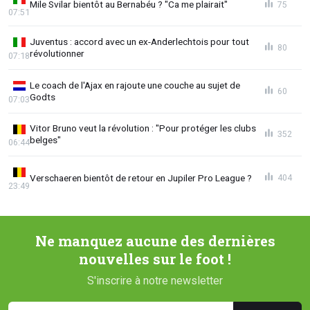
Mile Svilar bientôt au Bernabéu ? "Ca me plairait"
75
07:51
Juventus : accord avec un ex-Anderlechtois pour tout
80
révolutionner
07:18
Le coach de l'Ajax en rajoute une couche au sujet de
60
Godts
07:03
Vitor Bruno veut la révolution : "Pour protéger les clubs
352
belges"
06:44
Verschaeren bientôt de retour en Jupiler Pro League ?
404
23:49
Ne manquez aucune des dernières
nouvelles sur le foot !
S'inscrire à notre newsletter