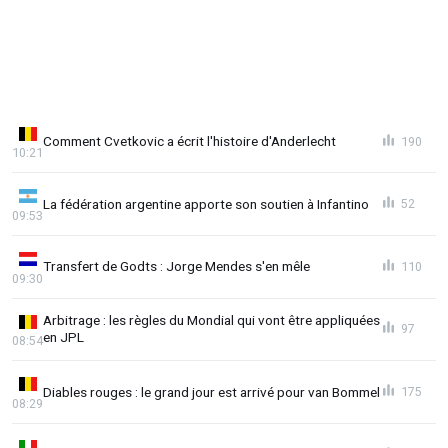
Comment Cvetkovic a écrit l'histoire d'Anderlecht
190
10:21
La fédération argentine apporte son soutien à Infantino
52
09:53
Transfert de Godts : Jorge Mendes s'en mêle
110
09:30
Arbitrage : les règles du Mondial qui vont être appliquées
97
en JPL
08:54
Diables rouges : le grand jour est arrivé pour van Bommel
175
08:29