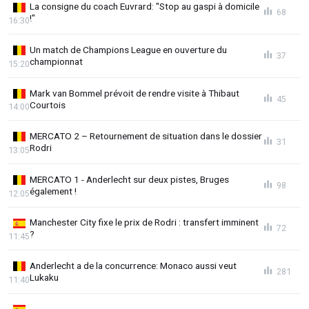
La consigne du coach Euvrard: "Stop au gaspi à domicile
68
!"
16:30
Un match de Champions League en ouverture du
37
championnat
15:20
Mark van Bommel prévoit de rendre visite à Thibaut
45
Courtois
14:00
MERCATO 2 – Retournement de situation dans le dossier
31
Rodri
13:05
MERCATO 1 - Anderlecht sur deux pistes, Bruges
98
également !
12:05
Manchester City fixe le prix de Rodri : transfert imminent
72
?
11:45
Anderlecht a de la concurrence: Monaco aussi veut
281
Lukaku
11:40