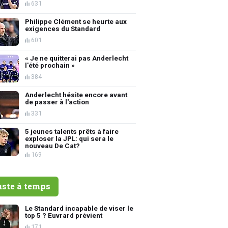
631
Philippe Clément se heurte aux
exigences du Standard
601
« Je ne quitterai pas Anderlecht
l'été prochain »
384
Anderlecht hésite encore avant
de passer à l'action
331
5 jeunes talents prêts à faire
exploser la JPL: qui sera le
nouveau De Cat?
169
uste à temps
Le Standard incapable de viser le
top 5 ? Euvrard prévient
171