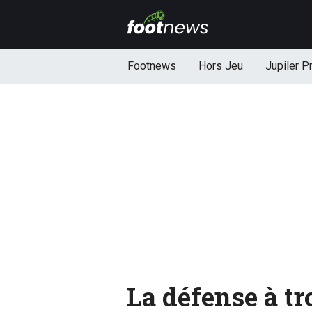
Footnews
Hors Jeu
Jupiler P
La défense à tro