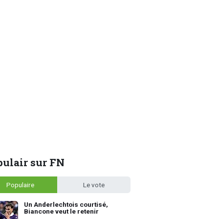
ulair sur FN
Populaire
Le vote
Un Anderlechtois courtisé,
Biancone veut le retenir