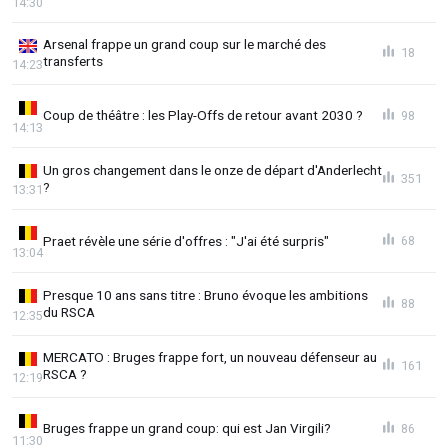
14:30
Arsenal frappe un grand coup sur le marché des
18
transferts
14:23
Coup de théâtre : les Play-Offs de retour avant 2030 ?
98
14:13
Un gros changement dans le onze de départ d'Anderlecht
351
?
13:31
Praet révèle une série d'offres : "J'ai été surpris"
68
13:04
Presque 10 ans sans titre : Bruno évoque les ambitions
88
du RSCA
12:35
MERCATO : Bruges frappe fort, un nouveau défenseur au
161
RSCA ?
12:19
Bruges frappe un grand coup: qui est Jan Virgili?
86
11:30