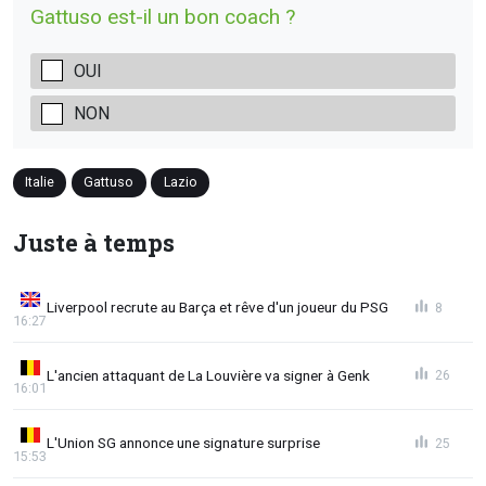
Gattuso est-il un bon coach ?
OUI
NON
Italie
Gattuso
Lazio
Juste à temps
Liverpool recrute au Barça et rêve d'un joueur du PSG
8
16:27
L'ancien attaquant de La Louvière va signer à Genk
26
16:01
L'Union SG annonce une signature surprise
25
15:53