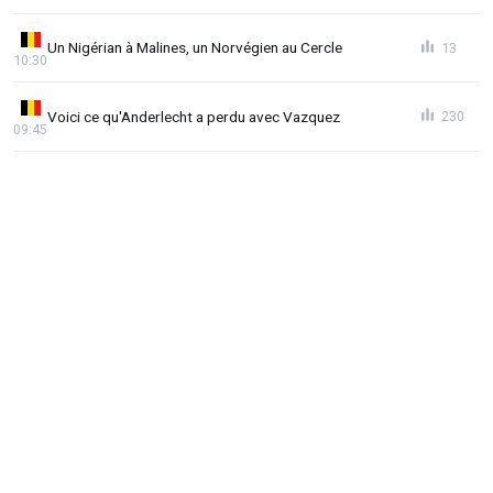
Un Nigérian à Malines, un Norvégien au Cercle
13
10:30
Voici ce qu'Anderlecht a perdu avec Vazquez
230
09:45