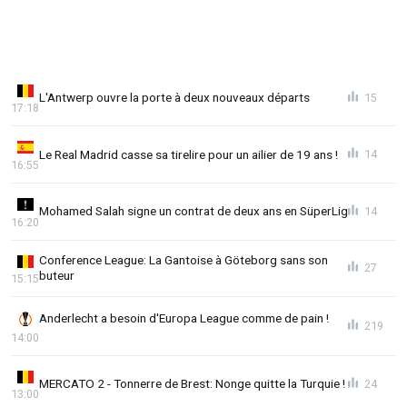
L'Antwerp ouvre la porte à deux nouveaux départs
15
17:18
Le Real Madrid casse sa tirelire pour un ailier de 19 ans !
14
16:55
Mohamed Salah signe un contrat de deux ans en SüperLig
14
16:20
Conference League: La Gantoise à Göteborg sans son
27
buteur
15:15
Anderlecht a besoin d'Europa League comme de pain !
219
14:00
MERCATO 2 - Tonnerre de Brest: Nonge quitte la Turquie !
24
13:00