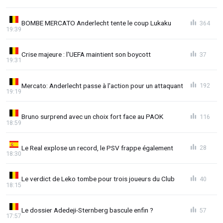
BOMBE MERCATO Anderlecht tente le coup Lukaku
364
19:39
Crise majeure : l'UEFA maintient son boycott
37
19:31
Mercato: Anderlecht passe à l'action pour un attaquant
192
19:19
Bruno surprend avec un choix fort face au PAOK
116
18:59
Le Real explose un record, le PSV frappe également
28
18:30
Le verdict de Leko tombe pour trois joueurs du Club
40
18:15
Le dossier Adedeji-Sternberg bascule enfin ?
57
17:57