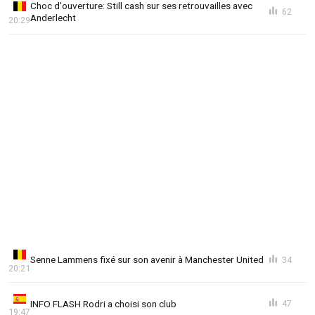
Choc d'ouverture: Still cash sur ses retrouvailles avec
62
Anderlecht
20:29
Senne Lammens fixé sur son avenir à Manchester United
34
20:21
INFO FLASH Rodri a choisi son club
47
19:47