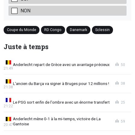
NON
Coupe du Monde
RD Congo
Danemark
Sclessin
Juste à temps
Anderlecht repart de Grèce avec un avantage précieux
50
21:49
L'ancien du Barça va signer à Bruges pour 12 millions !
38
21:38
Le PSG sort enfin de l'ombre avec un énorme transfert
25
21:22
Anderlecht mène 0-1 à la mi-temps, victoire de La
59
Gantoise
20:47