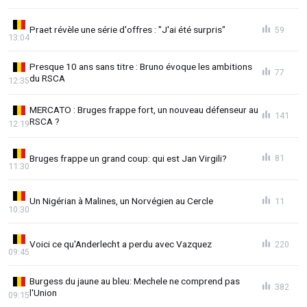
Praet révèle une série d'offres : "J'ai été surpris"
59
13:04
Presque 10 ans sans titre : Bruno évoque les ambitions
77
du RSCA
12:35
MERCATO : Bruges frappe fort, un nouveau défenseur au
141
RSCA ?
12:19
Bruges frappe un grand coup: qui est Jan Virgili?
81
11:30
Un Nigérian à Malines, un Norvégien au Cercle
11
10:30
Voici ce qu'Anderlecht a perdu avec Vazquez
220
09:45
Burgess du jaune au bleu: Mechele ne comprend pas
382
l'Union
09:15