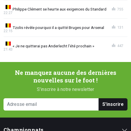
Philippe Clément se heurte aux exigences du Standard
755
22:27
Tzolis révèle pourquoi il a quitté Bruges pour Arsenal
131
22:15
« Je ne quitterai pas Anderlecht l'été prochain »
447
21:43
Ne manquez aucune des dernières
nouvelles sur le foot !
S'inscrire à notre newsletter
S'inscrire
Championnats