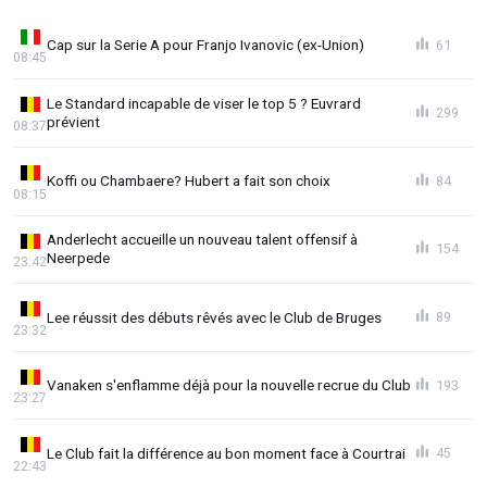
Cap sur la Serie A pour Franjo Ivanovic (ex-Union)
61
08:45
Le Standard incapable de viser le top 5 ? Euvrard
299
prévient
08:37
Koffi ou Chambaere? Hubert a fait son choix
84
08:15
Anderlecht accueille un nouveau talent offensif à
154
Neerpede
23:42
Lee réussit des débuts rêvés avec le Club de Bruges
89
23:32
Vanaken s'enflamme déjà pour la nouvelle recrue du Club
193
23:27
Le Club fait la différence au bon moment face à Courtrai
45
22:43