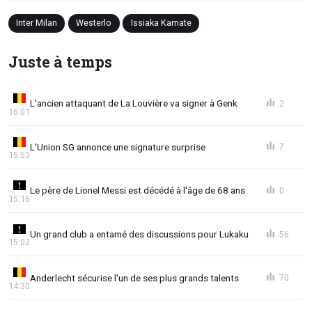
Inter Milan
Westerlo
Issiaka Kamate
Juste à temps
L'ancien attaquant de La Louvière va signer à Genk
2
16:01
L'Union SG annonce une signature surprise
7
15:53
Le père de Lionel Messi est décédé à l'âge de 68 ans
0
15:16
Un grand club a entamé des discussions pour Lukaku
56
15:02
Anderlecht sécurise l'un de ses plus grands talents
70
14:30